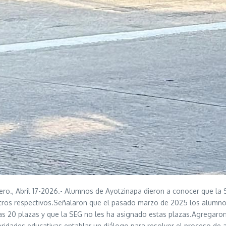
., Abril 17-2026.- Alumnos de Ayotzinapa dieron a conocer que la S
filtros respectivos.Señalaron que el pasado marzo de 2025 los alumno
s 20 plazas y que la SEG no les ha asignado estas plazas.Agregaron q
toridades educativas entablar un diálogo para resolver el proceso de 