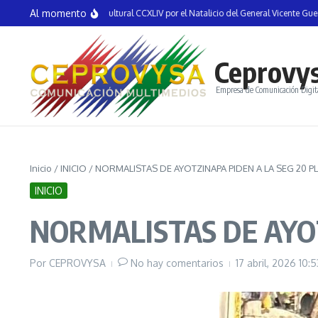
Saltar al contenido
Al momento
uguran la Semana Cultural CCXLIV por el Natalicio del General Vicente Guerrero e
Ceprovy
Empresa de Comunicación Digit
Inicio
/
INICIO
/
NORMALISTAS DE AYOTZINAPA PIDEN A LA SEG 20 P
INICIO
NORMALISTAS DE AYOT
Por
CEPROVYSA
No hay comentarios
17 abril, 2026
10: