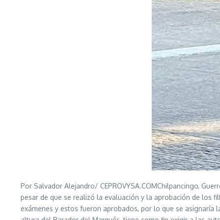
Por Salvador Alejandro/ CEPROVYSA.COMChilpancingo, Guerrero
pesar de que se realizó la evaluación y la aprobación de los 
exámenes y estos fueron aprobados, por lo que se asignaría la
altura del Parador del Marqués, tiene como fin exigir a las au