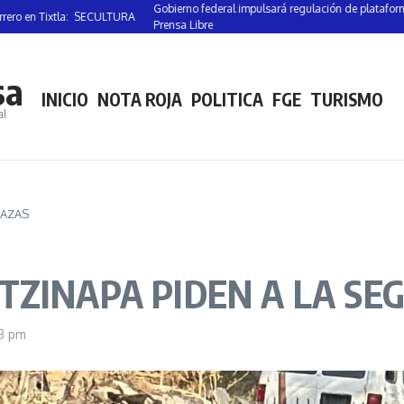
Gobierno federal impulsará regulación de plataformas digit
n Tixtla: SECULTURA
Prensa Libre
sa
INICIO
NOTA ROJA
POLITICA
FGE
TURISMO
al
LAZAS
ZINAPA PIDEN A LA SEG
53 pm