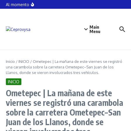
#FGEGuerrero logra sentencia de 10 años de prisión
Saltar al contenido
Al momento
por violación equiparada en Acapulco.
Detienen a siete personas armadas en Santa Bárbara,
pertenecientes al grupo armado que opera en la zona
de xaltianguis hasta los pueblos santos zona serrana
de #Chilpancingo
Main
VÍCTOR SÁNCHEZ BAÑOS UNAM alejada de la
universalidad PoderYDinero
Menu
Inicio
/
INICIO
/
Ometepec | La mañana de este viernes se registró
una carambola sobre la carretera Ometepec–San Juan de los
Llanos, donde se vieron involucrados tres vehículos.
INICIO
Ometepec | La mañana de este
viernes se registró una carambola
sobre la carretera Ometepec–San
Juan de los Llanos, donde se