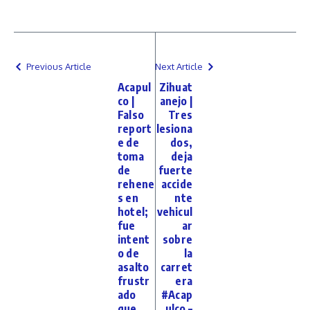
Previous Article
Next Article
Acapul
Zihuat
co |
anejo |
Falso
Tres
report
lesiona
e de
dos,
toma
deja
de
fuerte
rehene
accide
s en
nte
hotel;
vehicul
fue
ar
intent
sobre
o de
la
asalto
carret
frustr
era
ado
#Acap
que
ulco –