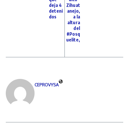
deja 4
Zihuat
deteni
anejo,
dos
a la
altura
del
#Posq
uelite,
CEPROVYSA