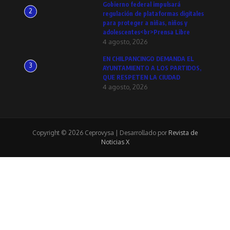
Gobierno federal impulsará
2
regulación de plataformas digitales
para proteger a niñas, niños y
adolescentes<br>Prensa Libre
4 agosto, 2026
EN CHILPANCINGO DEMANDA EL
3
AYUNTAMIENTO A LOS PARTIDOS,
QUE RESPETEN LA CIUDAD
4 agosto, 2026
Copyright © 2026 Ceprovysa | Desarrollado por
Revista de
Noticias X