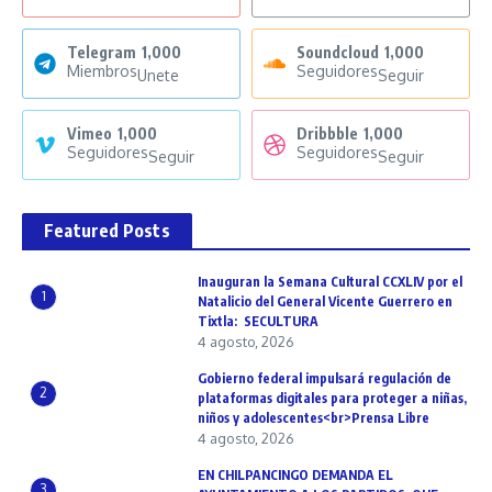
Telegram
1,000
Soundcloud
1,000
Miembros
Seguidores
Unete
Seguir
Vimeo
1,000
Dribbble
1,000
Seguidores
Seguidores
Seguir
Seguir
Featured Posts
Inauguran la Semana Cultural CCXLIV por el
1
Natalicio del General Vicente Guerrero en
Tixtla: SECULTURA
4 agosto, 2026
Gobierno federal impulsará regulación de
2
plataformas digitales para proteger a niñas,
niños y adolescentes<br>Prensa Libre
4 agosto, 2026
EN CHILPANCINGO DEMANDA EL
3