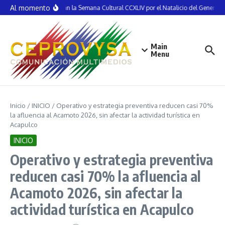
Saltar al contenido
Al momento
Inauguran la Semana Cultural CCXLIV por el Natalicio del General V
Main
Menu
Inicio
/
INICIO
/
Operativo y estrategia preventiva reducen casi 70%
la afluencia al Acamoto 2026, sin afectar la actividad turística en
Acapulco
INICIO
Operativo y estrategia preventiva
reducen casi 70% la afluencia al
Acamoto 2026, sin afectar la
actividad turística en Acapulco