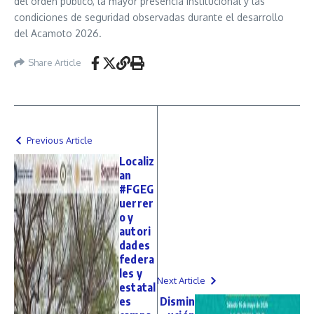
del orden público, la mayor presencia institucional y las
condiciones de seguridad observadas durante el desarrollo
del Acamoto 2026.
Share Article
Previous Article
Localiz
an
#FGEG
uerrer
o y
autori
dades
federa
les y
Next Article
estatal
es
Dismin