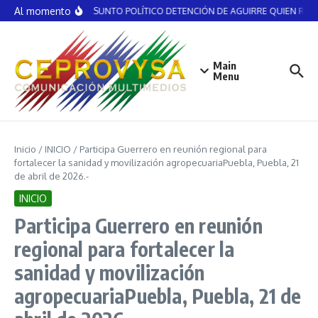
Saltar al contenido
Al momento
NO ES ASUNTO POLÍTICO DETENCIÓN DE AGUIRRE QUIEN RECIBI
Main
Menu
Inicio
/
INICIO
/
Participa Guerrero en reunión regional para
fortalecer la sanidad y movilización agropecuariaPuebla, Puebla, 21
de abril de 2026.-
INICIO
Participa Guerrero en reunión
regional para fortalecer la
sanidad y movilización
agropecuariaPuebla, Puebla, 21 de