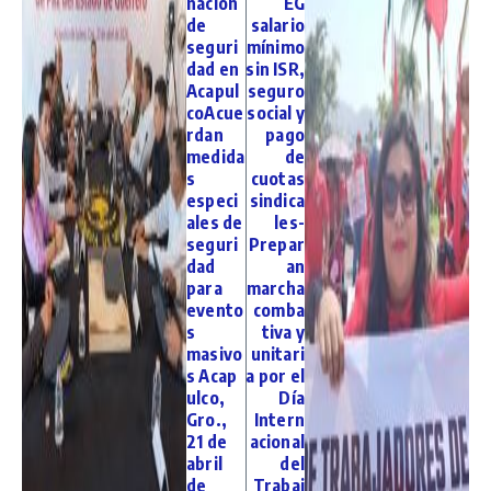
nación
EG
de
salario
seguri
mínimo
dad en
sin ISR,
Acapul
seguro
coAcue
social y
rdan
pago
medida
de
s
cuotas
especi
sindica
ales de
les-
seguri
Prepar
dad
an
para
marcha
evento
comba
s
tiva y
masivo
unitari
s Acap
a por el
ulco,
Día
Gro.,
Intern
21 de
acional
abril
del
de
Trabaj