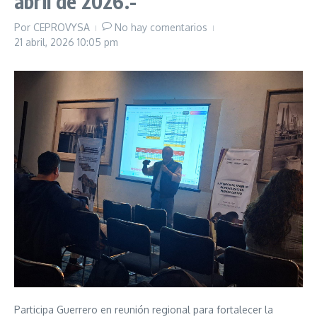
abril de 2026.-
Por
CEPROVYSA
No hay comentarios
21 abril, 2026
10:05 pm
Participa Guerrero en reunión regional para fortalecer la