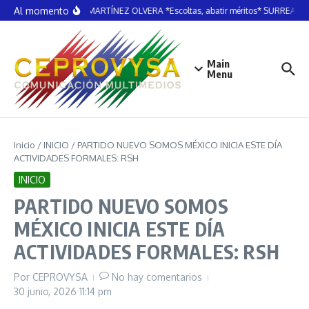
Saltar al contenido
Al momento
MARTÍN MARTÍNEZ OLVERA *Escoltas, abatir méritos* SURREALIS
Main
Menu
Inicio
/
INICIO
/
PARTIDO NUEVO SOMOS MÉXICO INICIA ESTE DÍA
ACTIVIDADES FORMALES: RSH
INICIO
PARTIDO NUEVO SOMOS
MÉXICO INICIA ESTE DÍA
ACTIVIDADES FORMALES: RSH
Por
CEPROVYSA
No hay comentarios
30 junio, 2026
11:14 pm