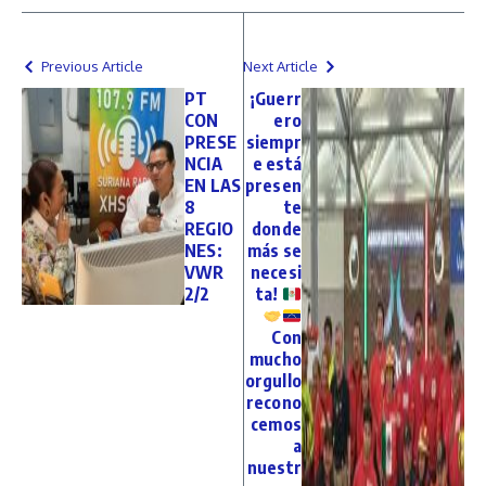
Previous Article
Next Article
PT
¡Guerr
CON
ero
PRESE
siempr
NCIA
e está
EN LAS
presen
8
te
REGIO
donde
NES:
más se
VWR
necesi
2/2
ta!
Con
mucho
orgullo
recono
cemos
a
nuestr