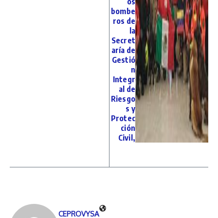
os
bombe
ros de
la
Secret
aría de
Gestió
n
Integr
al de
Riesgo
s y
Protec
ción
Civil,
CEPROVYSA