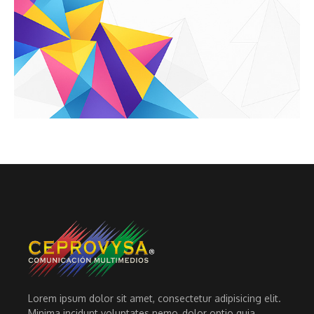
Lorem ipsum dolor sit amet, consectetur adipisicing elit.
Minima incidunt voluptates nemo, dolor optio quia