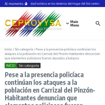
Saltar al contenido
Al momento
La actividad turística en los destinos del Hogar del Sol continúa d
Main
Menu
Inicio
/
Sin categoría
/
Pese a la presencia policíaca continúan los
ataques a la población en Carrizal del Pinzón-Habitantes denuncian
que elementos policiacos fueron atacados a balazos
INICIO
Sin categoría
Pese a la presencia policíaca
continúan los ataques a la
población en Carrizal del Pinzón-
Habitantes denuncian que