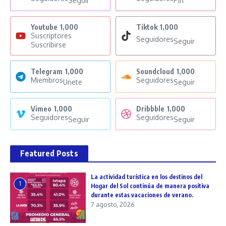
Seguir
Pin
Youtube
1,000
Tiktok
1,000
Suscriptores
Seguidores
Seguir
Suscribirse
Telegram
1,000
Soundcloud
1,000
Miembros
Seguidores
Unete
Seguir
Vimeo
1,000
Dribbble
1,000
Seguidores
Seguidores
Seguir
Seguir
Featured Posts
La actividad turística en los destinos del
1
Hogar del Sol continúa de manera positiva
durante estas vacaciones de verano.
7 agosto, 2026