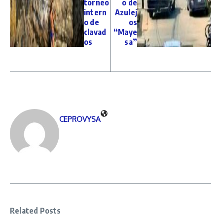
torneo
o de
intern
Azulej
o de
os
clavad
“Maye
os
sa”
CEPROVYSA
Related Posts