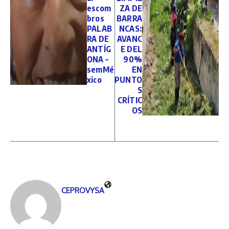
escom
ZA DE
bros
BARRA
PALAB
NCAS:
RA DE
AVANC
ANTÍG
E DEL
ONA –
90%
semMé
EN
xico
PUNTO
S
CRÍTIC
OS
CEPROVYSA