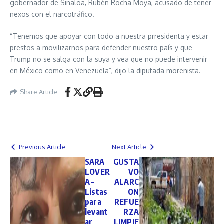
gobernador de Sinaloa, Rubén Rocha Moya, acusado de tener
nexos con el narcotráfico.
“Tenemos que apoyar con todo a nuestra prresidenta y estar
prestos a movilizarnos para defender nuestro país y que
Trump no se salga con la suya y vea que no puede intervenir
en México como en Venezuela”, dijo la diputada morenista.
Share Article
Previous Article
Next Article
SARA
GUSTA
LOVER
VO
A –
ALARC
Listas
ON
para
REFUE
levant
RZA
ar
LIMPIE