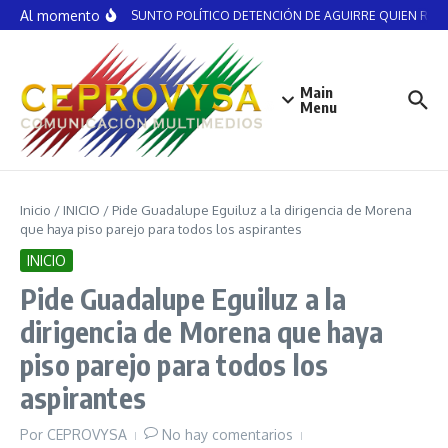
Saltar al contenido
Al momento
NO ES ASUNTO POLÍTICO DETENCIÓN DE AGUIRRE QUIEN RECIBI
Main
Menu
Inicio
/
INICIO
/
Pide Guadalupe Eguiluz a la dirigencia de Morena
que haya piso parejo para todos los aspirantes
INICIO
Pide Guadalupe Eguiluz a la
dirigencia de Morena que haya
piso parejo para todos los
aspirantes
Por
CEPROVYSA
No hay comentarios