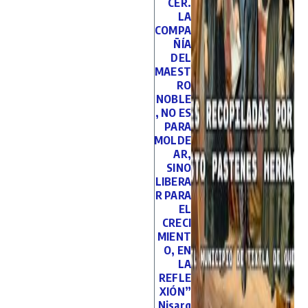
CER.
LA
COMPA
ÑÍA
DEL
MAEST
RO
NOBLE
, NO ES
PARA
MOLDE
AR,
SINO
LIBERA
R PARA
EL
CRECI
MIENT
O, EN
LA
REFLE
XIÓN”
Nisarg