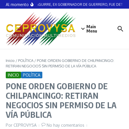
Saltar al contenido
Al momento
ÁNGEL AGUIRRE, EX GOBERNADOR DE GUERRERO, FUE DETENI
Main
Menu
Inicio
/
POLÍTICA
/
PONE ORDEN GOBIERNO DE CHILPANCINGO:
RETIRAN NEGOCIOS SIN PERMISO DE LA VÍA PÚBLICA
INICIO
POLÍTICA
PONE ORDEN GOBIERNO DE
CHILPANCINGO: RETIRAN
NEGOCIOS SIN PERMISO DE LA
VÍA PÚBLICA
Por
CEPROVYSA
No hay comentarios