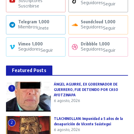
Suscriptores
Seguidores
Seguir
Suscribirse
Telegram
1,000
Soundcloud
1,000
Miembros
Seguidores
Unete
Seguir
Vimeo
1,000
Dribbble
1,000
Seguidores
Seguidores
Seguir
Seguir
Featured Posts
ÁNGEL AGUIRRE, EX GOBERNADOR DE
1
GUERRERO, FUE DETENIDO POR CASO
AYOTZINAPA
6 agosto, 2026
TLACHINOLLAN: Impunidad a 5 años de la
2
desaparición de Vicente Suástegui
6 agosto, 2026