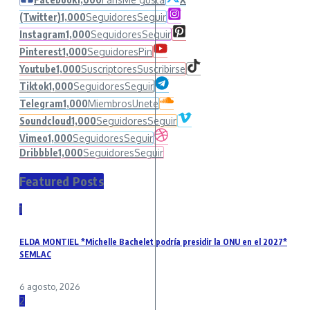
(Twitter)
1,000
Seguidores
Seguir
Instagram
1,000
Seguidores
Seguir
Pinterest
1,000
Seguidores
Pin
Youtube
1,000
Suscriptores
Suscribirse
Tiktok
1,000
Seguidores
Seguir
Telegram
1,000
Miembros
Unete
Soundcloud
1,000
Seguidores
Seguir
Vimeo
1,000
Seguidores
Seguir
Dribbble
1,000
Seguidores
Seguir
Featured Posts
1
ELDA MONTIEL *Michelle Bachelet podría presidir la ONU en el 2027*
SEMLAC
6 agosto, 2026
2