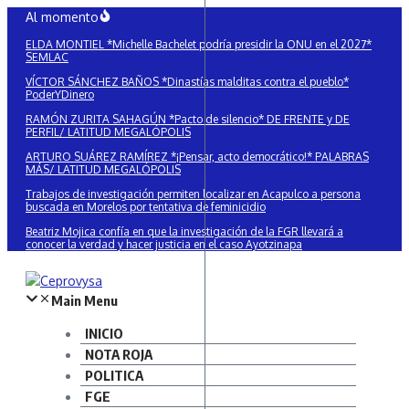
Saltar
Al momento
al
ELDA MONTIEL *Michelle Bachelet podría presidir la ONU en el 2027*
contenido
SEMLAC
VÍCTOR SÁNCHEZ BAÑOS *Dinastías malditas contra el pueblo*
PoderYDinero
RAMÓN ZURITA SAHAGÚN *Pacto de silencio* DE FRENTE y DE
PERFIL/ LATITUD MEGALÓPOLIS
ARTURO SUÁREZ RAMÍREZ *¡Pensar, acto democrático!* PALABRAS
MÁS/ LATITUD MEGALÓPOLIS
Trabajos de investigación permiten localizar en Acapulco a persona
buscada en Morelos por tentativa de feminicidio
Beatriz Mojica confía en que la investigación de la FGR llevará a
conocer la verdad y hacer justicia en el caso Ayotzinapa
Main Menu
INICIO
NOTA ROJA
POLITICA
FGE