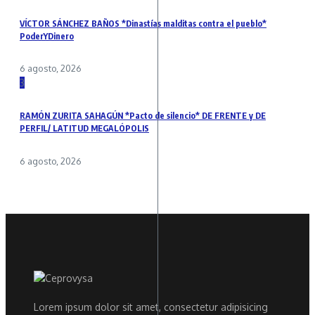
VÍCTOR SÁNCHEZ BAÑOS *Dinastías malditas contra el pueblo*
PoderYDinero
6 agosto, 2026
3
RAMÓN ZURITA SAHAGÚN *Pacto de silencio* DE FRENTE y DE
PERFIL/ LATITUD MEGALÓPOLIS
6 agosto, 2026
Lorem ipsum dolor sit amet, consectetur adipisicing