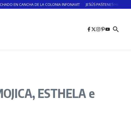
 CANCHA DE LA COLONIA INFONAVIT
JESÚS PASTENES HERNÁNDEZ ¡Vicente Gu
OJICA, ESTHELA e