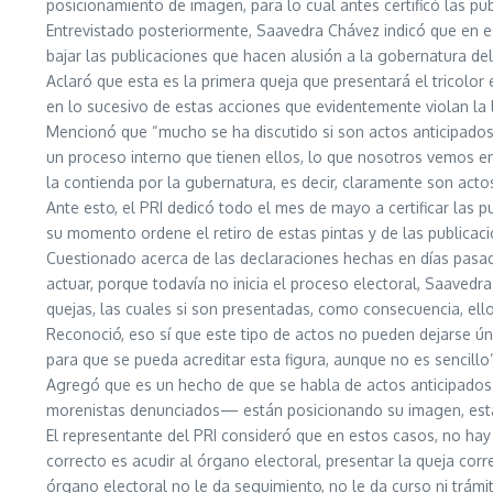
posicionamiento de imagen, para lo cual antes certificó las pu
Entrevistado posteriormente, Saavedra Chávez indicó que en e
bajar las publicaciones que hacen alusión a la gobernatura de
Aclaró que esta es la primera queja que presentará el tricolo
en lo sucesivo de estas acciones que evidentemente violan la 
Mencionó que “mucho se ha discutido si son actos anticipados
un proceso interno que tienen ellos, lo que nosotros vemos en
la contienda por la gubernatura, es decir, claramente son act
Ante esto, el PRI dedicó todo el mes de mayo a certificar las 
su momento ordene el retiro de estas pintas y de las publicaci
Cuestionado acerca de las declaraciones hechas en días pasad
actuar, porque todavía no inicia el proceso electoral, Saavedra
quejas, las cuales si son presentadas, como consecuencia, ello
Reconoció, eso sí que este tipo de actos no pueden dejarse ún
para que se pueda acreditar esta figura, aunque no es sencillo
Agregó que es un hecho de que se habla de actos anticipados 
morenistas denunciados— están posicionando su imagen, están
El representante del PRI consideró que en estos casos, no hay
correcto es acudir al órgano electoral, presentar la queja cor
órgano electoral no le da seguimiento, no le da curso ni trám