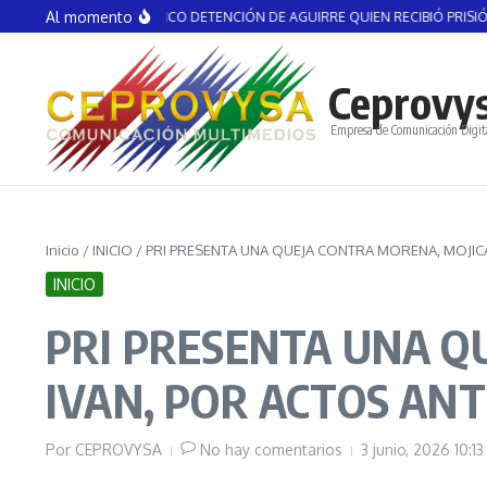
Saltar al contenido
Al momento
 ASUNTO POLÍTICO DETENCIÓN DE AGUIRRE QUIEN RECIBIÓ PRISIÓN PREVEN
Ceprovy
Empresa de Comunicación Digit
Inicio
/
INICIO
/
PRI PRESENTA UNA QUEJA CONTRA MORENA, MOJICA
INICIO
PRI PRESENTA UNA Q
IVAN, POR ACTOS AN
Por
CEPROVYSA
No hay comentarios
3 junio, 2026
10:1