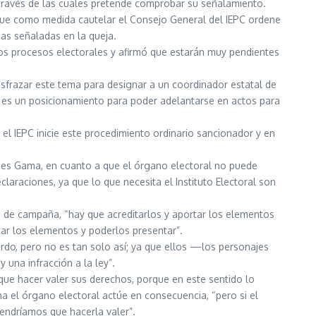
a través de las cuales pretende comprobar su señalamiento.
 que como medida cautelar el Consejo General del IEPC ordene
as señaladas en la queja.
los procesos electorales y afirmó que estarán muy pendientes
sfrazar este tema para designar a un coordinador estatal de
o es un posicionamiento para poder adelantarse en actos para
 el IEPC inicie este procedimiento ordinario sancionador y en
ldes Gama, en cuanto a que el órgano electoral no puede
laraciones, ya que lo que necesita el Instituto Electoral son
s de campaña, “hay que acreditarlos y aportar los elementos
tar los elementos y poderlos presentar”.
do, pero no es tan solo así; ya que ellos —los personajes
una infracción a la ley”.
que hacer valer sus derechos, porque en este sentido lo
ma el órgano electoral actúe en consecuencia, “pero si el
tendríamos que hacerla valer”.