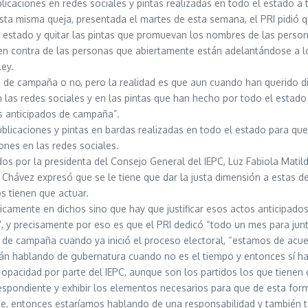
blicaciones en redes sociales y pintas realizadas en todo el estado 
sta misma queja, presentada el martes de esta semana, el PRI pidió
l estado y quitar las pintas que promuevan los nombres de las person
r en contra de las personas que abiertamente están adelantándose a 
ley.
 de campaña o no, pero la realidad es que aun cuando han querido di
 las redes sociales y en las pintas que han hecho por todo el estad
os anticipados de campaña”.
publicaciones y pintas en bardas realizadas en todo el estado para que
ones en las redes sociales.
os por la presidenta del Consejo General del IEPC, Luz Fabiola Mati
 Chávez expresó que se le tiene que dar la justa dimensión a estas dec
s tienen que actuar.
icamente en dichos sino que hay que justificar esos actos anticipado
”, y precisamente por eso es que el PRI dedicó “todo un mes para jun
de campaña cuando ya inició el proceso electoral, “estamos de acuer
 hablando de gubernatura cuando no es el tiempo y entonces sí hay 
 opacidad por parte del IEPC, aunque son los partidos los que tienen 
respondiente y exhibir los elementos necesarios para que de esta for
ite, entonces estaríamos hablando de una responsabilidad y también 