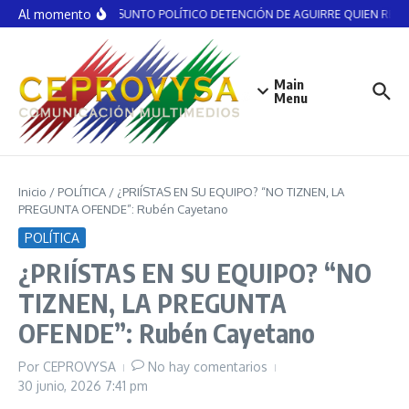
Saltar al contenido
Al momento
NO ES ASUNTO POLÍTICO DETENCIÓN DE AGUIRRE QUIEN RECIBI
Main
Menu
Inicio
/
POLÍTICA
/
¿PRIÍSTAS EN SU EQUIPO? “NO TIZNEN, LA
PREGUNTA OFENDE”: Rubén Cayetano
POLÍTICA
¿PRIÍSTAS EN SU EQUIPO? “NO
TIZNEN, LA PREGUNTA
OFENDE”: Rubén Cayetano
Por
CEPROVYSA
No hay comentarios
30 junio, 2026
7:41 pm