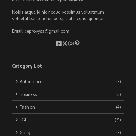
Nobis atque id hic neque possimus voluptatum
voluptatibus tenetur, perspiciatis consequuntur.
Email
: ceprovysa@gmail.com
Category List
Automobiles
(3)
Business
(3)
Fashion
(4)
FGE
(71)
Gadgets
(3)