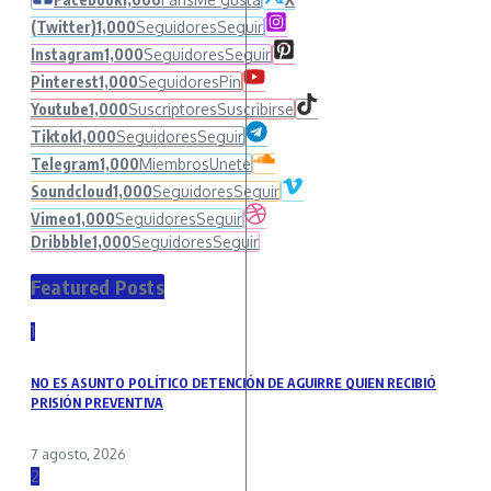
(Twitter)
1,000
Seguidores
Seguir
Instagram
1,000
Seguidores
Seguir
Pinterest
1,000
Seguidores
Pin
Youtube
1,000
Suscriptores
Suscribirse
Tiktok
1,000
Seguidores
Seguir
Telegram
1,000
Miembros
Unete
Soundcloud
1,000
Seguidores
Seguir
Vimeo
1,000
Seguidores
Seguir
Dribbble
1,000
Seguidores
Seguir
Featured Posts
1
NO ES ASUNTO POLÍTICO DETENCIÓN DE AGUIRRE QUIEN RECIBIÓ
PRISIÓN PREVENTIVA
7 agosto, 2026
2