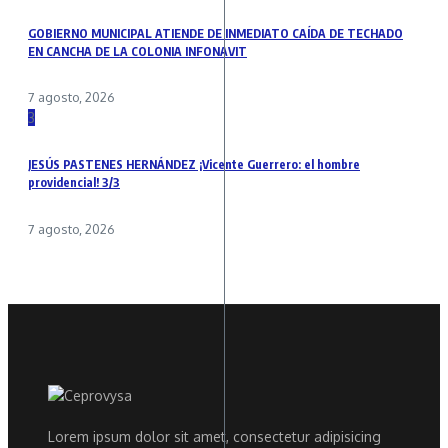
GOBIERNO MUNICIPAL ATIENDE DE INMEDIATO CAÍDA DE TECHADO
EN CANCHA DE LA COLONIA INFONAVIT
7 agosto, 2026
3
JESÚS PASTENES HERNÁNDEZ ¡Vicente Guerrero: el hombre
providencial! 3/3
7 agosto, 2026
Lorem ipsum dolor sit amet, consectetur adipisicing