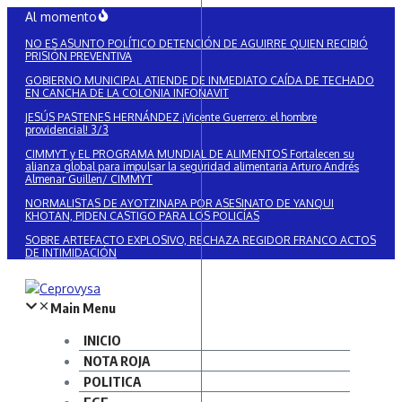
Saltar
Al momento
al
NO ES ASUNTO POLÍTICO DETENCIÓN DE AGUIRRE QUIEN RECIBIÓ
contenido
PRISIÓN PREVENTIVA
GOBIERNO MUNICIPAL ATIENDE DE INMEDIATO CAÍDA DE TECHADO
EN CANCHA DE LA COLONIA INFONAVIT
JESÚS PASTENES HERNÁNDEZ ¡Vicente Guerrero: el hombre
providencial! 3/3
CIMMYT y EL PROGRAMA MUNDIAL DE ALIMENTOS Fortalecen su
alianza global para impulsar la seguridad alimentaria Arturo Andrés
Almenar Guillen/ CIMMYT
NORMALISTAS DE AYOTZINAPA POR ASESINATO DE YANQUI
KHOTAN, PIDEN CASTIGO PARA LOS POLICÍAS
SOBRE ARTEFACTO EXPLOSIVO, RECHAZA REGIDOR FRANCO ACTOS
DE INTIMIDACIÓN
Main Menu
INICIO
NOTA ROJA
POLITICA