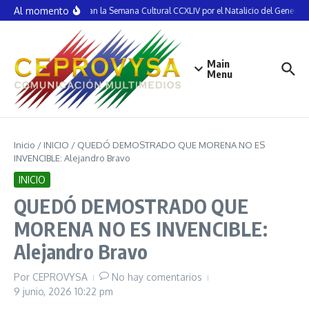
Saltar al contenido
Al momento
Inauguran la Semana Cultural CCXLIV por el Natalicio del General V
Main
Menu
Inicio
/
INICIO
/
QUEDÓ DEMOSTRADO QUE MORENA NO ES
INVENCIBLE: Alejandro Bravo
INICIO
QUEDÓ DEMOSTRADO QUE
MORENA NO ES INVENCIBLE:
Alejandro Bravo
Por
CEPROVYSA
No hay comentarios
9 junio, 2026
10:22 pm