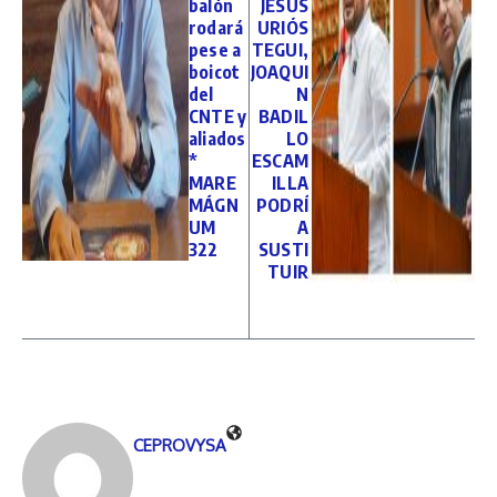
balón
JESÚS
rodará
URIÓS
pese a
TEGUI,
boicot
JOAQUI
del
N
CNTE y
BADIL
aliados
LO
*
ESCAM
MARE
ILLA
MÁGN
PODRÍ
UM
A
322
SUSTI
TUIR
CEPROVYSA