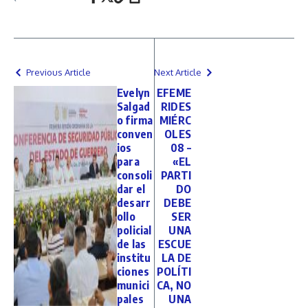
Previous Article
Next Article
Evelyn
EFEME
Salgad
RIDES
o firma
MIÉRC
conven
OLES
ios
08 –
para
«EL
consoli
PARTI
dar el
DO
desarr
DEBE
ollo
SER
policial
UNA
de las
ESCUE
institu
LA DE
ciones
POLÍTI
munici
CA, NO
pales
UNA