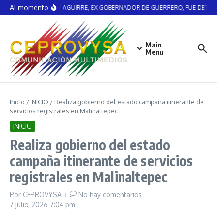
Saltar al contenido
Al momento
ÁNGEL AGUIRRE, EX GOBERNADOR DE GUERRERO, FUE DETEN
Main
Menu
Inicio
/
INICIO
/
Realiza gobierno del estado campaña itinerante de
servicios registrales en Malinaltepec
INICIO
Realiza gobierno del estado
campaña itinerante de servicios
registrales en Malinaltepec
Por
CEPROVYSA
No hay comentarios
7 julio, 2026
7:04 pm