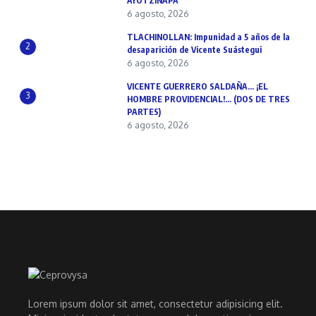
AYOTZINAPA
6 agosto, 2026
TLACHINOLLAN: Impunidad a 5 años de la
2
desaparición de Vicente Suástegui
6 agosto, 2026
VICENTE GUERRERO SALDAÑA… ¡EL
3
HOMBRE PROVIDENCIAL!… (DOS DE TRES
PARTES)
6 agosto, 2026
Lorem ipsum dolor sit amet, consectetur adipisicing elit.