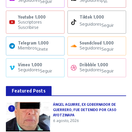
Seguidores
Seguidores
Seguir
Pin
Youtube
1,000
Tiktok
1,000
Suscriptores
Seguidores
Seguir
Suscribirse
Telegram
1,000
Soundcloud
1,000
Miembros
Seguidores
Unete
Seguir
Vimeo
1,000
Dribbble
1,000
Seguidores
Seguidores
Seguir
Seguir
Featured Posts
ÁNGEL AGUIRRE, EX GOBERNADOR DE
1
GUERRERO, FUE DETENIDO POR CASO
AYOTZINAPA
6 agosto, 2026