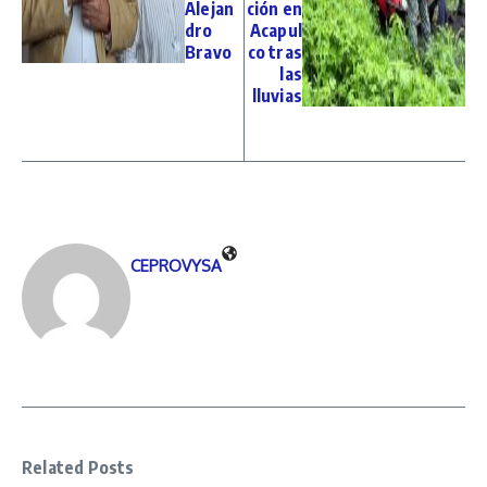
Alejan
ción en
dro
Acapul
Bravo
co tras
las
lluvias
CEPROVYSA
Related Posts