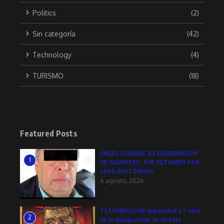
Politics
(2)
Sin categoría
(42)
Technology
(4)
TURISMO
(18)
Featured Posts
ÁNGEL AGUIRRE, EX GOBERNADOR
1
DE GUERRERO, FUE DETENIDO POR
CASO AYOTZINAPA
6 agosto, 2026
TLACHINOLLAN: Impunidad a 5 años
2
de la desaparición de Vicente