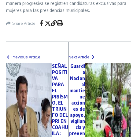
manera progresiva se registren candidaturas exclusivas para
mujeres para las presidencias municipales.
Share Article
Previous Article
Next Article
SEÑAL
Guardi
POSITI
a
VA
Nacion
PARA
al
EL
mantie
PRIÍSM
ne
O, EL
accion
TRIUN
es de
FO DEL
apoyo,
PRI EN
vigilan
COAHU
cia y
ILA:
preven