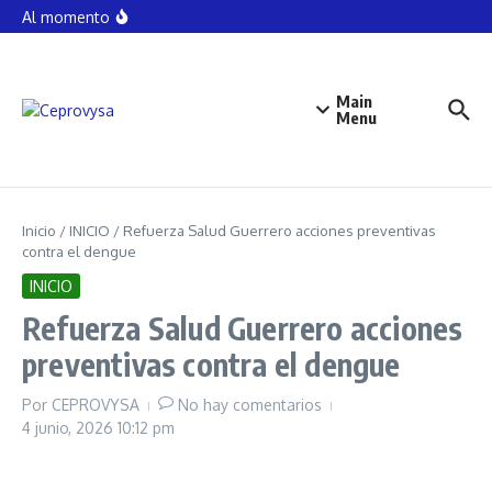
Saltar al contenido
Fortalecen su alianza global para impulsar la
Al momento
seguridad alimentaria Arturo Andrés Almenar Guillen/
CIMMYT
NORMALISTAS DE AYOTZINAPA POR ASESINATO DE
YANQUI KHOTAN, PIDEN CASTIGO PARA LOS
POLICÍAS
Main
SOBRE ARTEFACTO EXPLOSIVO, RECHAZA REGIDOR
Menu
FRANCO ACTOS DE INTIMIDACIÓN
Inicio
/
INICIO
/
Refuerza Salud Guerrero acciones preventivas
contra el dengue
INICIO
Refuerza Salud Guerrero acciones
preventivas contra el dengue
Por
CEPROVYSA
No hay comentarios
4 junio, 2026
10:12 pm