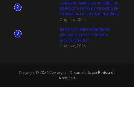
GOBIERNO MUNICIPAL ATIENDE DE
2
INMEDIATO CAÍDA DE TECHADO EN
CANCHA DE LA COLONIA INFONAVIT
7 agosto, 2026
JESÚS PASTENES HERNÁNDEZ
3
¡Vicente Guerrero: el hombre
providencial! 3/3
7 agosto, 2026
Copyright © 2026 Ceprovysa | Desarrollado por
Revista de
Noticias X