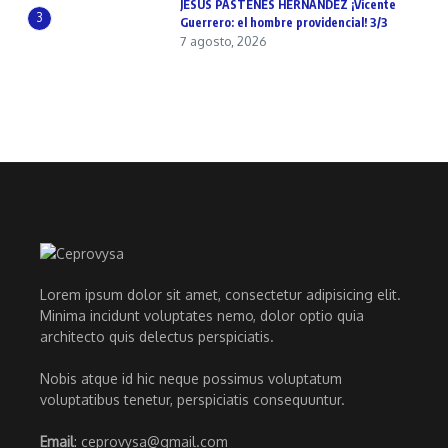
JESÚS PASTENES HERNÁNDEZ ¡Vicente
3
Guerrero: el hombre providencial! 3/3
7 agosto, 2026
Lorem ipsum dolor sit amet, consectetur adipisicing elit.
Minima incidunt voluptates nemo, dolor optio quia
architecto quis delectus perspiciatis.
Nobis atque id hic neque possimus voluptatum
voluptatibus tenetur, perspiciatis consequuntur.
Email
: ceprovysa@gmail.com