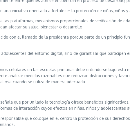
mente entre quienes aún se encuentran en proceso de desarrollo, pla
una iniciativa orientada a fortalecer la protección de niñas, niños y
 las plataformas, mecanismos proporcionales de verificación de eda
an afectar su salud, bienestar o desarrollo.
ncide con el llamado de la presidenta porque parte de un principio fu
s y adolescentes del entorno digital, sino de garantizar que participe
onos celulares en las escuelas primarias debe entenderse bajo esta m
ente analizar medidas razonables que reduzcan distracciones y favorez
valiosa cuando se utiliza de manera adecuada.
A señala que por un lado la tecnología ofrece beneficios significativo
formas de interacción cuyos efectos en niñas, niños y adolescente
 responsable que coloque en el centro la protección de sus derechos 
humanos.