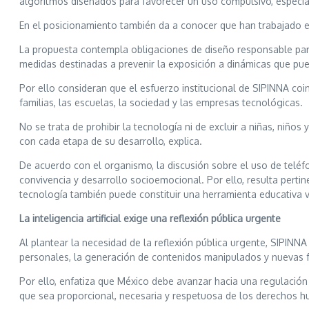
algoritmos diseñados para favorecer un uso compulsivo, especial
En el posicionamiento también da a conocer que han trabajado en 
La propuesta contempla obligaciones de diseño responsable para
medidas destinadas a prevenir la exposición a dinámicas que pued
Por ello consideran que el esfuerzo institucional de SIPINNA coi
familias, las escuelas, la sociedad y las empresas tecnológicas.
No se trata de prohibir la tecnología ni de excluir a niñas, niño
con cada etapa de su desarrollo, explica.
De acuerdo con el organismo, la discusión sobre el uso de teléf
convivencia y desarrollo socioemocional. Por ello, resulta pertin
tecnología también puede constituir una herramienta educativa 
La inteligencia artificial exige una reflexión pública urgente
Al plantear la necesidad de la reflexión pública urgente, SIPINN
personales, la generación de contenidos manipulados y nuevas 
Por ello, enfatiza que México debe avanzar hacia una regulación
que sea proporcional, necesaria y respetuosa de los derechos 