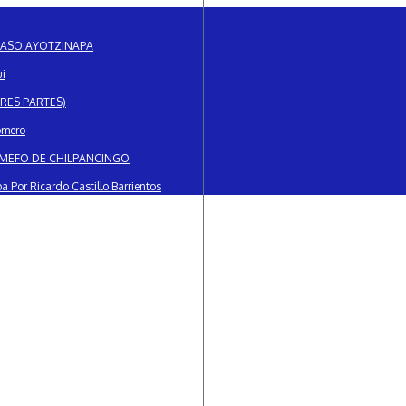
CASO AYOTZINAPA
ui
RES PARTES)
omero
EMEFO DE CHILPANCINGO
Por Ricardo Castillo Barrientos