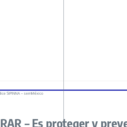
dice SIPINNA – semMéxico
 – Es proteger y preven