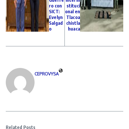
ro con
stituci
SICT:
onal en
Evelyn
Tlacoa
Salgad
chistla
o
huaca
CEPROVYSA
Related Posts