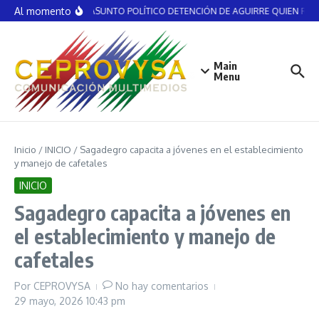
Saltar al contenido
Al momento
NO ES ASUNTO POLÍTICO DETENCIÓN DE AGUIRRE QUIEN RECIB
Main
Menu
Inicio
/
INICIO
/
Sagadegro capacita a jóvenes en el establecimiento
y manejo de cafetales
INICIO
Sagadegro capacita a jóvenes en
el establecimiento y manejo de
cafetales
Por
CEPROVYSA
No hay comentarios
29 mayo, 2026
10:43 pm