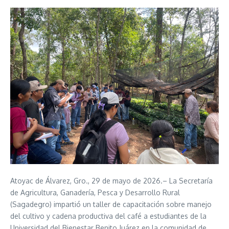
Atoyac de Álvarez, Gro., 29 de mayo de 2026.– La Secretaría
de Agricultura, Ganadería, Pesca y Desarrollo Rural
(Sagadegro) impartió un taller de capacitación sobre manejo
del cultivo y cadena productiva del café a estudiantes de la
Universidad del Bienestar Benito Juárez en la comunidad de