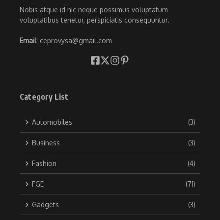
Nobis atque id hic neque possimus voluptatum
voluptatibus tenetur, perspiciatis consequuntur.
Email
: ceprovysa@gmail.com
Category List
Automobiles
(3)
Business
(3)
Fashion
(4)
FGE
(71)
Gadgets
(3)