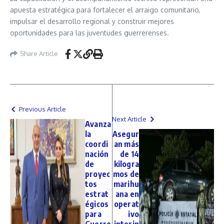
apuesta estratégica para fortalecer el arraigo comunitario,
impulsar el desarrollo regional y construir mejores
oportunidades para las juventudes guerrerenses.
Share Article
Previous Article
Next Article
Avanza
la
Asegur
coordi
an más
nación
de 14
de
kilogra
proyec
mos de
tos
marihu
estrat
ana en
égicos
operat
para
ivo
Guerre
interin