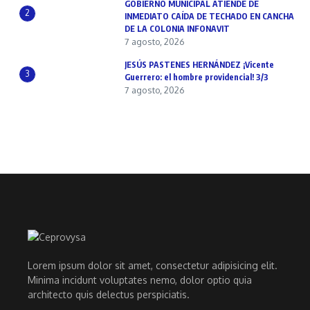
GOBIERNO MUNICIPAL ATIENDE DE
2
INMEDIATO CAÍDA DE TECHADO EN CANCHA
DE LA COLONIA INFONAVIT
7 agosto, 2026
JESÚS PASTENES HERNÁNDEZ ¡Vicente
3
Guerrero: el hombre providencial! 3/3
7 agosto, 2026
Lorem ipsum dolor sit amet, consectetur adipisicing elit.
Minima incidunt voluptates nemo, dolor optio quia
architecto quis delectus perspiciatis.