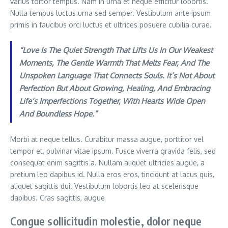
varius tortor tempus. Nam in urna et neque efficitur lobortis.
Nulla tempus luctus urna sed semper. Vestibulum ante ipsum
primis in faucibus orci luctus et ultrices posuere cubilia curae.
“Love Is The Quiet Strength That Lifts Us In Our Weakest
Moments, The Gentle Warmth That Melts Fear, And The
Unspoken Language That Connects Souls. It’s Not About
Perfection But About Growing, Healing, And Embracing
Life’s Imperfections Together, With Hearts Wide Open
And Boundless Hope.”
Morbi at neque tellus. Curabitur massa augue, porttitor vel
tempor et, pulvinar vitae ipsum. Fusce viverra gravida felis, sed
consequat enim sagittis a. Nullam aliquet ultricies augue, a
pretium leo dapibus id. Nulla eros eros, tincidunt at lacus quis,
aliquet sagittis dui. Vestibulum lobortis leo at scelerisque
dapibus. Cras sagittis, augue
Congue sollicitudin molestie, dolor neque