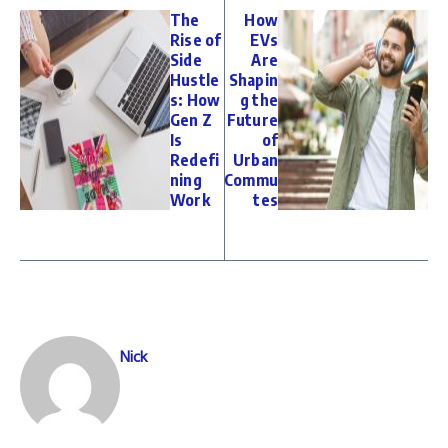
The
How
Rise of
EVs
Side
Are
Hustle
Shapin
s: How
g the
Gen Z
Future
Is
of
Redefi
Urban
ning
Commu
Work
tes
Nick