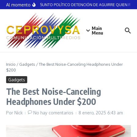
Saltar al contenido
Al momento
NO ES ASUNTO POLÍTICO DETENCIÓN DE AGUIRRE QUIEN RECIBI
Main
Menu
Inicio
/
Gadgets
/
The Best Noise-Canceling Headphones Under
$200
Gadgets
The Best Noise-Canceling
Headphones Under $200
Por
Nick
No hay comentarios
8 enero, 2025
6:43 am