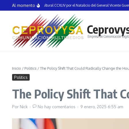
Saltar al contenido
Al momento
an la Semana Cultural CCXLIV por el Natalicio del General Vicente Guerrero en T
Ceprovy
Empresa de Comunicación Digit
Inicio
/
Politics
/
The Policy Shift That Could Radically Change the Hou
Politics
The Policy Shift That C
Por
Nick
No hay comentarios
9 enero, 2025
6:55 am