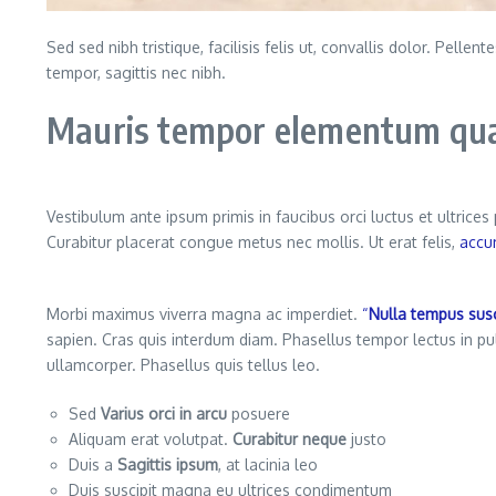
Sed sed nibh tristique, facilisis felis ut, convallis dolor. Pe
tempor, sagittis nec nibh.
Mauris tempor elementum quam
Vestibulum ante ipsum primis in faucibus orci luctus et ultrice
Curabitur placerat congue metus nec mollis. Ut erat felis,
accu
Morbi maximus viverra magna ac imperdiet.
“
Nulla tempus susc
sapien. Cras quis interdum diam. Phasellus tempor lectus in p
ullamcorper. Phasellus quis tellus leo.
Sed
Varius orci in arcu
posuere
Aliquam erat volutpat.
Curabitur neque
justo
Duis a
Sagittis ipsum
, at lacinia leo
Duis suscipit magna eu ultrices condimentum