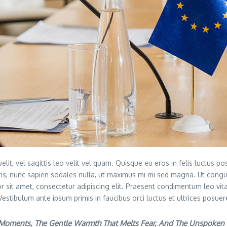
elit, vel sagittis leo velit vel quam. Quisque eu eros in felis luctus 
tis, nunc sapien sodales nulla, ut maximus mi mi sed magna. Ut congu
or sit amet, consectetur adipiscing elit. Praesent condimentum leo vita
estibulum ante ipsum primis in faucibus orci luctus et ultrices posuere
t Moments, The Gentle Warmth That Melts Fear, And The Unspoken L