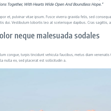
tions Together, With Hearts Wide Open And Boundless Hope.”
or et, pulvinar vitae ipsum. Fusce viverra gravida felis, sed consequat
ittis dui. Vestibulum lobortis leo at scelerisque dapibus. Cras sagittis,
 dolor neque malesuada sodales
ulum congue, turpis tincidunt vehicula faucibus, metus diam venenatis 
 nulla ex, sed placerat est sollicitudin a.