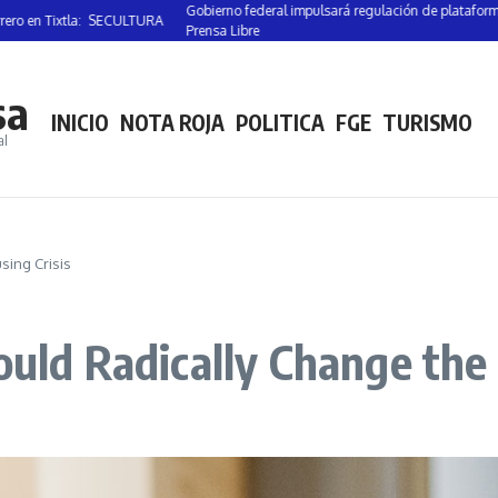
Gobierno federal impulsará regulación de plataformas digitale
ixtla: SECULTURA
Prensa Libre
sa
INICIO
NOTA ROJA
POLITICA
FGE
TURISMO
al
sing Crisis
ould Radically Change the