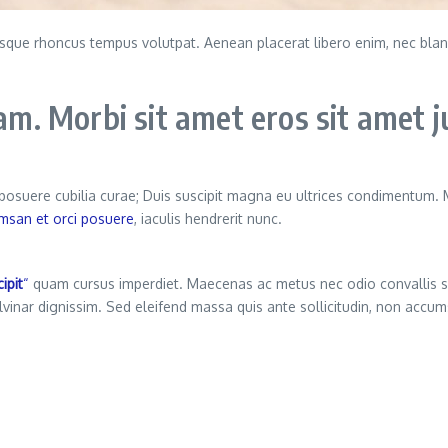
llentesque rhoncus tempus volutpat. Aenean placerat libero enim, nec b
. Morbi sit amet eros sit amet j
s posuere cubilia curae; Duis suscipit magna eu ultrices condimentum.
msan et orci posuere
, iaculis hendrerit nunc.
ipit
“
quam cursus imperdiet. Maecenas ac metus nec odio convallis 
ulvinar dignissim. Sed eleifend massa quis ante sollicitudin, non ac