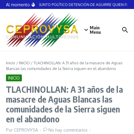
Saltar al contenido
Al momento
NO ES ASUNTO POLÍTICO DETENCIÓN DE AGUIRRE QUIEN RECIBIÓ
Main
Menu
Inicio
/
INICIO
/
TLACHINOLLAN: A 31 años de la masacre de Aguas
Blancas las comunidades de la Sierra siguen en el abandono
INICIO
TLACHINOLLAN: A 31 años de la
masacre de Aguas Blancas las
comunidades de la Sierra siguen
en el abandono
Por
CEPROVYSA
No hay comentarios