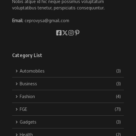
Nobis atque id hic neque possimus voluptatum
voluptatibus tenetur, perspiciatis consequuntur.
Email
: ceprovysa@gmail.com
Category List
Automobiles
(3)
Business
(3)
Fashion
(4)
FGE
(71)
Gadgets
(3)
Health
(2)