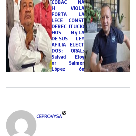
COBAC
NA
H
VIOLA
FORTA
LA
LECE
CONST
DEREC
ITUCIÓ
HOS
N y LA
DE SUS
LEY
AFILIA
ELECT
DOS:
ORAL:
Salvad
Eloy
or
Salmer
López
ón
CEPROVYSA