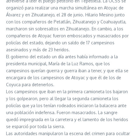
atreverse a leer el pliego petitorio en Tepetixtla. La OCSS se
organizó para realizar una marcha simultánea en Atoyac de
Álvarez y en Zihuatanejo, el 28 de junio. Hilario Mesino junto
con los compañeros de Petatlán, Zihuatanejo y Coahuayutla,
marcharon sin sobresaltos en Zihuatanejo. En cambio, a los
compañeros de Atoyac fueron emboscados y masacrados por
policías del estado, dejando un saldo de 17 campesinos
asesinados y más de 23 heridos.
El gobierno del estado un día antes había informado a la
presidenta municipal, María de la Luz Ramos, que los
campesinos querían guerra y guerra iban a tener, y que ella se
encargara de los campesinos de Atoyac y que él de los de
Coyuca para detenerlos.
Los campesinos que iban en la primera camioneta los bajaron
y los golpearon, pero al llegar la segunda camioneta los
policías que ya los tenían rodeados iniciaron la balacera ante
una población indefensa. Fueron masacrados. La sangre
quedó impregnada en la carretera y el lamento de los heridos
se esparció por toda la sierra.
Las autoridades manipularon la escena del crimen para ocultar