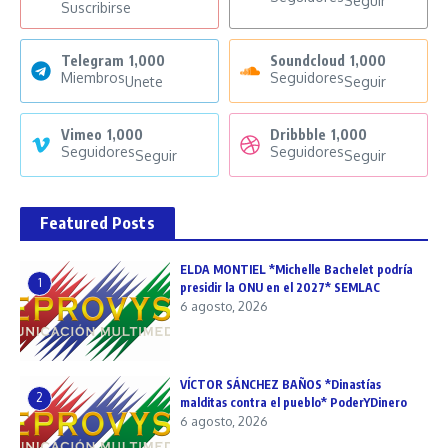
Seguir
Suscribirse
Telegram
1,000
Soundcloud
1,000
Miembros
Seguidores
Unete
Seguir
Vimeo
1,000
Dribbble
1,000
Seguidores
Seguidores
Seguir
Seguir
Featured Posts
ELDA MONTIEL *Michelle Bachelet podría
1
presidir la ONU en el 2027* SEMLAC
6 agosto, 2026
VÍCTOR SÁNCHEZ BAÑOS *Dinastías
2
malditas contra el pueblo* PoderYDinero
6 agosto, 2026