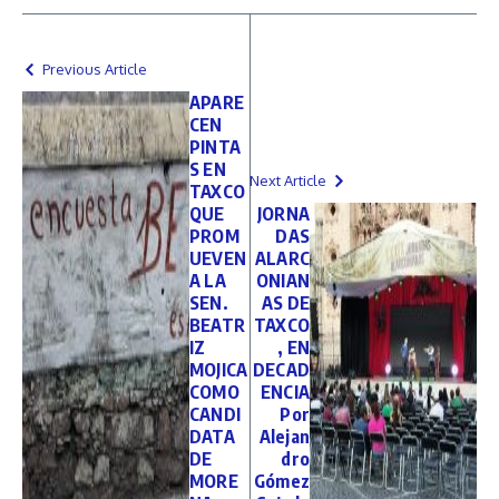
Previous Article
APARE
CEN
PINTA
S EN
Next Article
TAXCO
QUE
JORNA
PROM
DAS
UEVEN
ALARC
A LA
ONIAN
SEN.
AS DE
BEATR
TAXCO
IZ
, EN
MOJICA
DECAD
COMO
ENCIA
CANDI
Por
DATA
Alejan
DE
dro
MORE
Gómez