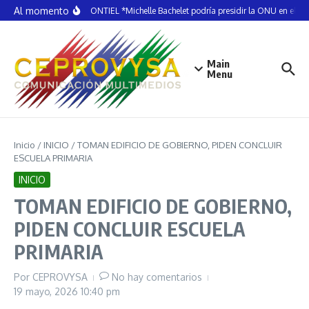
Saltar al contenido
Al momento
ELDA MONTIEL *Michelle Bachelet podría presidir la ONU en el 2
Main
Menu
Inicio
/
INICIO
/
TOMAN EDIFICIO DE GOBIERNO, PIDEN CONCLUIR
ESCUELA PRIMARIA
INICIO
TOMAN EDIFICIO DE GOBIERNO,
PIDEN CONCLUIR ESCUELA
PRIMARIA
Por
CEPROVYSA
No hay comentarios
19 mayo, 2026
10:40 pm