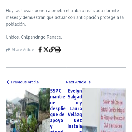
Hoy las lluvias ponen a prueba el trabajo realizado durante
meses y demuestran que actuar con anticipación protege a la
población.
Unidos, Chilpancingo Renace.
Share Article
Previous Article
Next Article
SSPC
Evelyn
mantie
Salgad
ne
o y
desplie
Laura
gue de
Velázq
apoyo
uez
y
instala