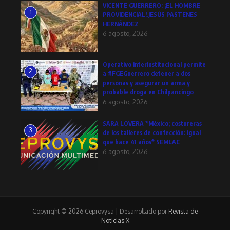
VICENTE GUERRERO: ¡EL HOMBRE
1
PROVIDENCIAL!.JESÚS PASTENES
HERNÁNDEZ
6 agosto, 2026
Operativo interinstitucional permite
2
a #FGEGuerrero detener a dos
personas y asegurar un arma y
probable droga en Chilpancingo
6 agosto, 2026
SARA LOVERA *México; costureras
3
de los talleres de confección: igual
que hace 41 años* SEMLAC
6 agosto, 2026
Copyright © 2026 Ceprovysa | Desarrollado por
Revista de
Noticias X