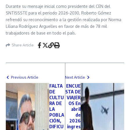
Durante su mensaje inicial como presidente del CEN del
SNTISSSTE para el periodo 2026-2030, Roberto Gómez
refrendó su reconocimiento a la gestión realizada por Norma
Liliana Rodríguez Arguelles en favor de más de 78 mil
trabajadores de base en todo el país.
Share Article
Previous Article
Next Article
FALTA
ENCUE
DE
STA DE
CULTU
VIAJER
RA DE
OS En
LA
abril
POBLA
de
CIÓN,
2026
DIFICU
ingres