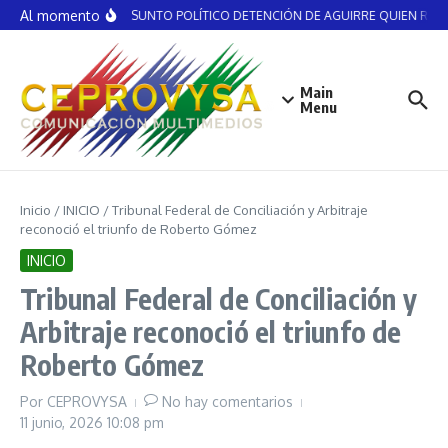
Saltar al contenido
Al momento
NO ES ASUNTO POLÍTICO DETENCIÓN DE AGUIRRE QUIEN RECIBI
Main
Menu
Inicio
/
INICIO
/
Tribunal Federal de Conciliación y Arbitraje
reconoció el triunfo de Roberto Gómez
INICIO
Tribunal Federal de Conciliación y
Arbitraje reconoció el triunfo de
Roberto Gómez
Por
CEPROVYSA
No hay comentarios
11 junio, 2026
10:08 pm