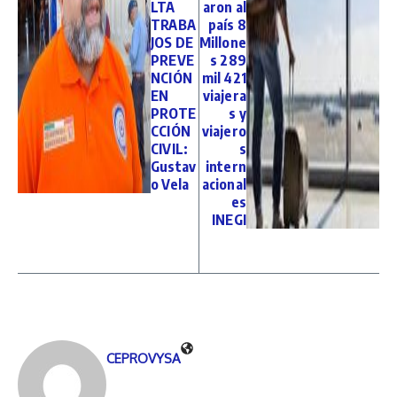
LTA
aron al
TRABA
país 8
JOS DE
Millone
PREVE
s 289
NCIÓN
mil 421
EN
viajera
PROTE
s y
CCIÓN
viajero
CIVIL:
s
Gustav
intern
o Vela
acional
es
INEGI
CEPROVYSA