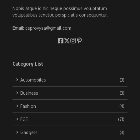
Nobis atque id hic neque possimus voluptatum
voluptatibus tenetur, perspiciatis consequuntur.
Email
: ceprovysa@gmail.com
Category List
Automobiles
(3)
Business
(3)
Fashion
(4)
FGE
(71)
Gadgets
(3)