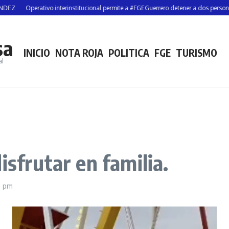
rativo interinstitucional permite a #FGEGuerrero detener a dos personas y asegu
sa
INICIO
NOTA ROJA
POLITICA
FGE
TURISMO
al
isfrutar en familia.
7 pm