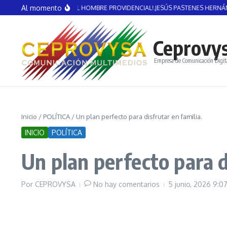
Saltar al contenido
Al momento
 GUERRERO: ¡EL HOMBRE PROVIDENCIAL!.JESÚS PASTENES HERNÁNDEZ
Ope
Ceprovy
Empresa de Comunicación Digit
Inicio
/
POLÍTICA
/
Un plan perfecto para disfrutar en familia.
INICIO
POLÍTICA
Un plan perfecto para d
Por
CEPROVYSA
No hay comentarios
5 junio, 2026
9:0