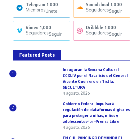
Telegram
1,000
Soundcloud
1,000
Miembros
Seguidores
Unete
Seguir
Vimeo
1,000
Dribbble
1,000
Seguidores
Seguidores
Seguir
Seguir
Featured Posts
Inauguran la Semana Cultural
1
CCXLIV por el Natalicio del General
Vicente Guerrero en Tixtla:
SECULTURA
4 agosto, 2026
Gobierno federal impulsará
2
regulación de plataformas digitales
para proteger a niñas, niños y
adolescentes<br>Prensa Libre
4 agosto, 2026
EN CHILPANCINGO DEMANDA EL