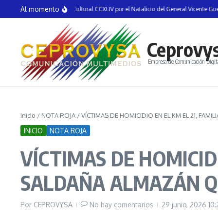
Saltar al contenido
Al momento
auguran la Semana Cultural CCXLIV por el Natalicio del General Vicente Guerrero
Ceprovy
Empresa de Comunicación Digit
Inicio
/
NOTA ROJA
/
VÍCTIMAS DE HOMICIDIO EN EL KM EL 21, FAM
INICIO
NOTA ROJA
VÍCTIMAS DE HOMICIDI
SALDAÑA ALMAZÁN Q
Por
CEPROVYSA
No hay comentarios
29 junio, 2026
10