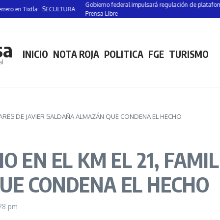
Gobierno federal impulsará regulación de plataformas dig
 en Tixtla: SECULTURA
Prensa Libre
sa
INICIO
NOTA ROJA
POLITICA
FGE
TURISMO
al
ILIARES DE JAVIER SALDAÑA ALMAZÁN QUE CONDENA EL HECHO
O EN EL KM EL 21, FAMIL
UE CONDENA EL HECHO
:28 pm