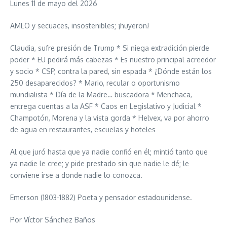
Lunes 11 de mayo del 2026
AMLO y secuaces, insostenibles; ¡huyeron!
Claudia, sufre presión de Trump * Si niega extradición pierde
poder * EU pedirá más cabezas * Es nuestro principal acreedor
y socio * CSP, contra la pared, sin espada * ¿Dónde están los
250 desaparecidos? * Mario, recular o oportunismo
mundialista * Día de la Madre… buscadora * Menchaca,
entrega cuentas a la ASF * Caos en Legislativo y Judicial *
Champotón, Morena y la vista gorda * Helvex, va por ahorro
de agua en restaurantes, escuelas y hoteles
Al que juró hasta que ya nadie confió en él; mintió tanto que
ya nadie le cree; y pide prestado sin que nadie le dé; le
conviene irse a donde nadie lo conozca.
Emerson (1803-1882) Poeta y pensador estadounidense.
Por Víctor Sánchez Baños