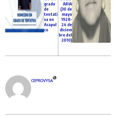
grado
ARIA
de
(30 de
tentati
mayo
va en
1928-
Acapul
24 de
co
diciem
bre del
2010)
CEPROVYSA