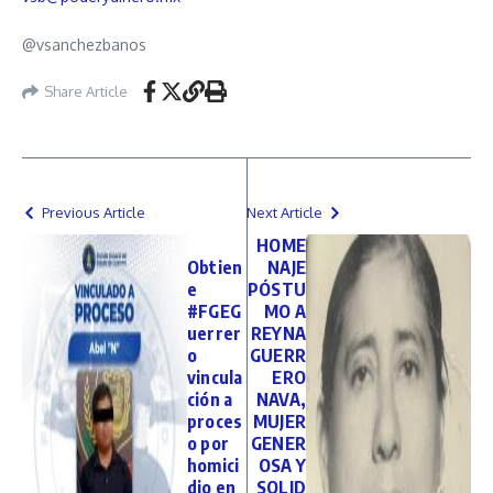
@vsanchezbanos
Share Article
Previous Article
Next Article
️
HOME
Obtien
NAJE
e
PÓSTU
#FGEG
MO A
uerrer
REYNA
o
GUERR
vincula
ERO
ción a
NAVA,
proces
MUJER
o por
GENER
homici
OSA Y
dio en
SOLID