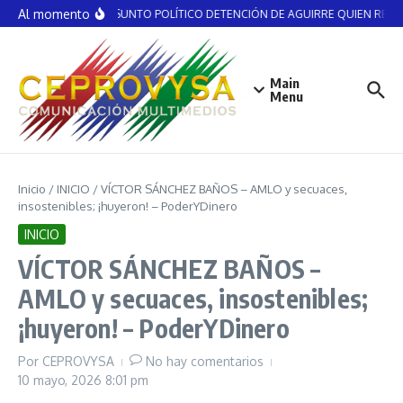
Saltar al contenido
Al momento
NO ES ASUNTO POLÍTICO DETENCIÓN DE AGUIRRE QUIEN RECIBIÓ
Main
Menu
Inicio
/
INICIO
/
VÍCTOR SÁNCHEZ BAÑOS – AMLO y secuaces,
insostenibles; ¡huyeron! – PoderYDinero
INICIO
VÍCTOR SÁNCHEZ BAÑOS –
AMLO y secuaces, insostenibles;
¡huyeron! – PoderYDinero
Por
CEPROVYSA
No hay comentarios
10 mayo, 2026
8:01 pm