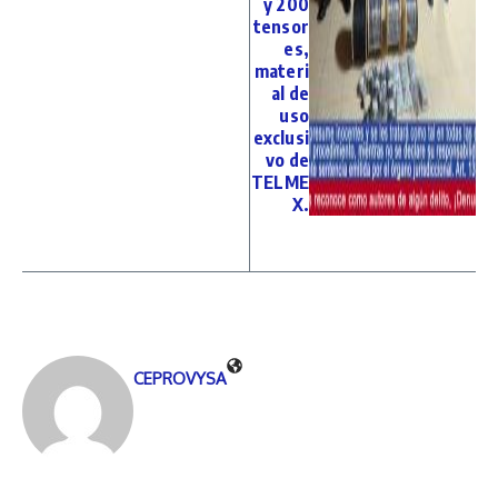
y 200
tensor
es,
materi
al de
uso
exclusi
vo de
TELME
X.
CEPROVYSA