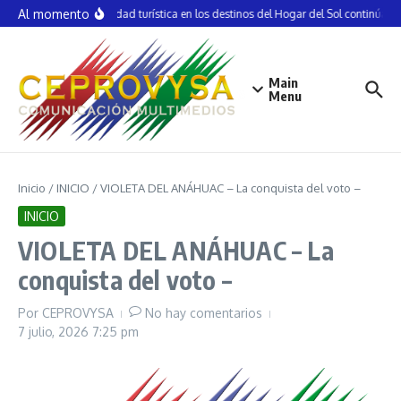
Saltar al contenido
Al momento
La actividad turística en los destinos del Hogar del Sol continúa d
Main
Menu
Inicio
/
INICIO
/
VIOLETA DEL ANÁHUAC – La conquista del voto –
INICIO
VIOLETA DEL ANÁHUAC – La
conquista del voto –
Por
CEPROVYSA
No hay comentarios
7 julio, 2026
7:25 pm