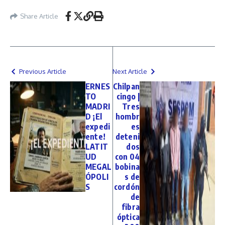
Share Article
Previous Article
Next Article
ERNES
Chilpan
TO
cingo |
MADRI
Tres
D ¡El
hombr
expedi
es
ente!
deteni
LATIT
dos
UD
con 04
MEGAL
bobina
ÓPOLI
s de
S
cordón
de
fibra
óptica