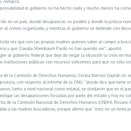
s, remarcó.
ponsabilidad el gobierno no ha hecho nada y mucho menos ha corregido
do en un país, donde desaparecer, es posible y donde la justicia nunc
cer al crimen organizado, y mientras el gobierno se defiende con discu
, toda vez que son las propias madres quienes salen al campo a buscar
orena y que Claudia Sheinbaum Pardo no han querido ver”, apuntó.
en al gobierno federal que deje de negar la situación la crisis en m
as instituciones públicas con recursos suficientes para que no sólo lo
ta de la Comisión de Derechos Humanos, Cecilia Narciso Gaytán no s
 postura, con respecto al informe de la ONU, “donde dice que tiene un
nos, tanto a nivel nacional como estatal, se olvidaron que en el pasa
tigar las desapariciones forzadas por parte del estado y hoy no sola
denta de la Comisión Nacional de Derechos Humanos (CNDH), Rosario Pi
lda a las madres buscadoras, porque afirmó que “esto no un tema pol