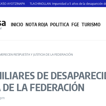
TZINAPA
TLACHINOLLAN: Impunidad a 5 años de la desaparición de Vicente S
sa
INICIO
NOTA ROJA
POLITICA
FGE
TURISMO
al
MERECEN RESPUESTA Y JUSTICIA DE LA FEDERACIÓN
MILIARES DE DESAPAREC
A DE LA FEDERACIÓN
 pm