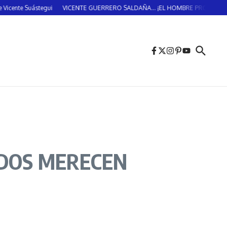
uástegui
VICENTE GUERRERO SALDAÑA… ¡EL HOMBRE PROVIDENCIAL!… (DOS
IDOS MERECEN