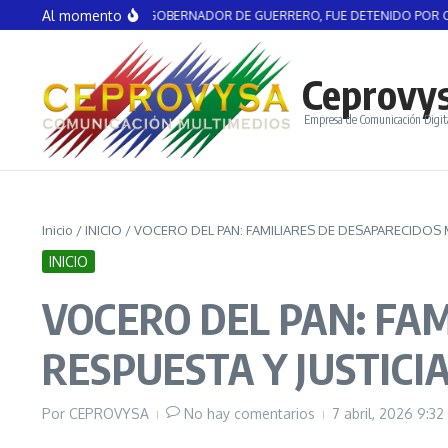
Saltar al contenido
Al momento
L AGUIRRE, EX GOBERNADOR DE GUERRERO, FUE DETENIDO POR CASO AYO
Ceprovy
Empresa de Comunicación Digit
Inicio
/
INICIO
/
VOCERO DEL PAN: FAMILIARES DE DESAPARECIDOS 
INICIO
VOCERO DEL PAN: FA
RESPUESTA Y JUSTICI
Por
CEPROVYSA
No hay comentarios
7 abril, 2026
9:32