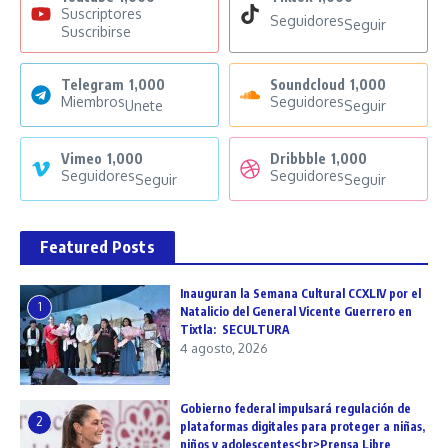
Suscriptores
Seguidores
Seguir
Suscribirse
Telegram
1,000
Soundcloud
1,000
Miembros
Seguidores
Unete
Seguir
Vimeo
1,000
Dribbble
1,000
Seguidores
Seguidores
Seguir
Seguir
Featured Posts
Inauguran la Semana Cultural CCXLIV por el
1
Natalicio del General Vicente Guerrero en
Tixtla: SECULTURA
4 agosto, 2026
Gobierno federal impulsará regulación de
2
plataformas digitales para proteger a niñas,
niños y adolescentes<br>Prensa Libre