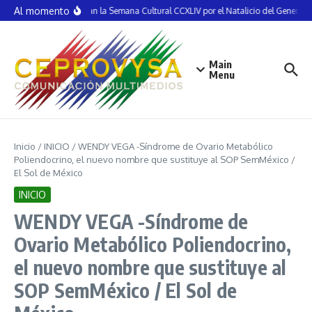
Saltar al contenido
Al momento
Inauguran la Semana Cultural CCXLIV por el Natalicio del General V
Main
Menu
Inicio
/
INICIO
/
WENDY VEGA -Síndrome de Ovario Metabólico
Poliendocrino, el nuevo nombre que sustituye al SOP SemMéxico /
El Sol de México
INICIO
WENDY VEGA -Síndrome de
Ovario Metabólico Poliendocrino,
el nuevo nombre que sustituye al
SOP SemMéxico / El Sol de