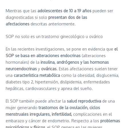
Mientras que las
adolescentes de 10 a 19 años
pueden ser
diagnosticadas si solo
presentan dos de las
afectaciones
descritas anteriormente.
SOP no solo es un trastorno ginecológico u ovárico
En las recientes investigaciones, se pone en evidencia que
el
SOP se basa en alteraciones endocrinas
(alteraciones
hormonales) de la
insulina, andrógenos y las hormonas
neuroendocrinas
y
ováricas
. Estas afectaciones suelen tener
una
característica metabólica
como la obesidad, disglucemia,
diabetes tipo 2, hipertensión, dislipidemia, enfermedades
hepáticas, cardiovasculares y apnea del sueño.
El SOP también puede afectar la
salud reproductiva
de una
mujer generando
trastornos de la ovulación, ciclos
menstruales irregulares, infertilidad,
complicaciones en el
embarazo y cáncer de endometrio. Respecto a los
problemas
psicológicos y físicos
, el SOP genera en las mujeres