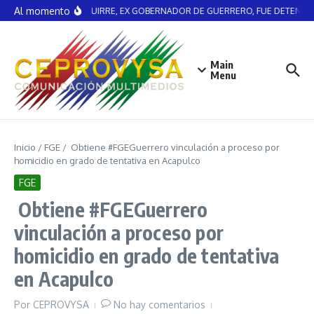
Saltar al contenido
Al momento
ÁNGEL AGUIRRE, EX GOBERNADOR DE GUERRERO, FUE DETENIDO
Main
Menu
Inicio
/
FGE
/
️ Obtiene #FGEGuerrero vinculación a proceso por
homicidio en grado de tentativa en Acapulco
FGE
️ Obtiene #FGEGuerrero
vinculación a proceso por
homicidio en grado de tentativa
en Acapulco
Por
CEPROVYSA
No hay comentarios