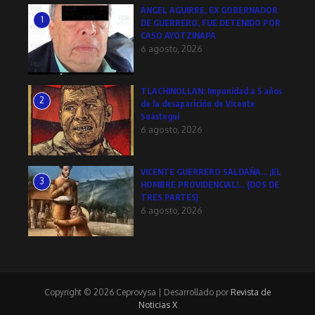
ÁNGEL AGUIRRE, EX GOBERNADOR
1
DE GUERRERO, FUE DETENIDO POR
CASO AYOTZINAPA
6 agosto, 2026
TLACHINOLLAN: Impunidad a 5 años
2
de la desaparición de Vicente
Suástegui
6 agosto, 2026
VICENTE GUERRERO SALDAÑA… ¡EL
3
HOMBRE PROVIDENCIAL!… (DOS DE
TRES PARTES)
6 agosto, 2026
Copyright © 2026 Ceprovysa | Desarrollado por
Revista de
Noticias X