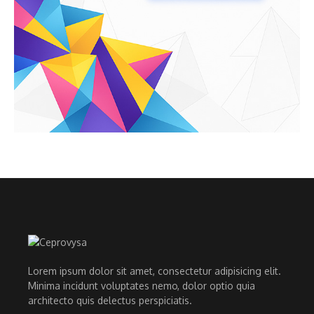
Lorem ipsum dolor sit amet, consectetur adipisicing elit.
Minima incidunt voluptates nemo, dolor optio quia
architecto quis delectus perspiciatis.