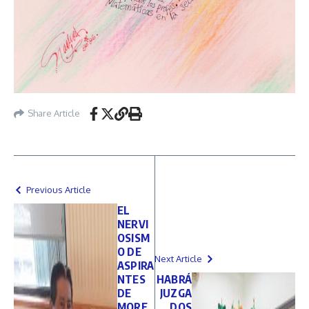
Share Article
Previous Article
EL
NERVI
OSISM
O DE
Next Article
ASPIRA
NTES
HABRÁ
DE
JUZGA
MORE
DOS