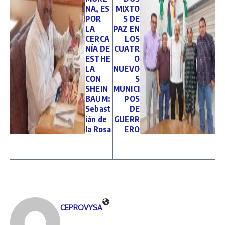
NA, ES
MIXTO
POR
S DE
LA
PAZ EN
CERCA
LOS
NÍA DE
CUATR
ESTHE
O
LA
NUEVO
CON
S
SHEIN
MUNICI
BAUM:
POS
Sebast
DE
ián de
GUERR
la Rosa
ERO
CEPROVYSA