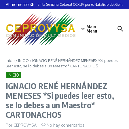
Saltar al contenido
Al momento
Inauguran la Semana Cultural CCXLIV por el Natalicio del General 
Main
Menu
Inicio
/
INICIO
/
IGNACIO RENÉ HERNÁNDEZ MENESES *Si puedes
leer esto, se lo debes a un Maestro* CARTONACHOS
INICIO
IGNACIO RENÉ HERNÁNDEZ
MENESES *Si puedes leer esto,
se lo debes a un Maestro*
CARTONACHOS
Por
CEPROVYSA
No hay comentarios