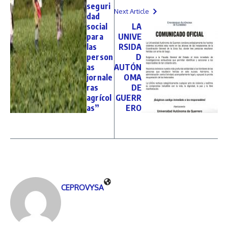
seguri
Next Article
dad
social
LA
para
UNIVE
las
RSIDA
person
D
as
AUTÓN
jornale
OMA
ras
DE
agrícol
GUERR
as”
ERO
CEPROVYSA