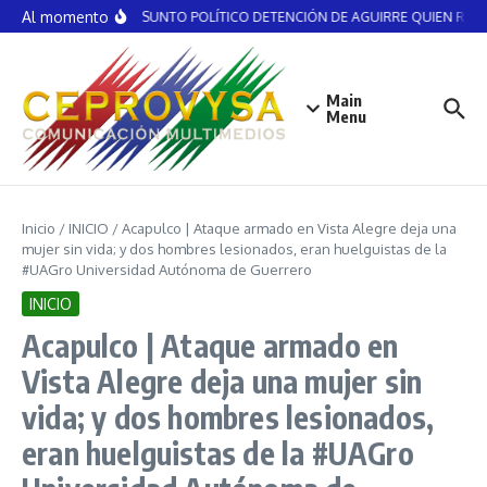
Saltar al contenido
Al momento
NO ES ASUNTO POLÍTICO DETENCIÓN DE AGUIRRE QUIEN RECIBI
Main
Menu
Inicio
/
INICIO
/
Acapulco | Ataque armado en Vista Alegre deja una
mujer sin vida; y dos hombres lesionados, eran huelguistas de la
#UAGro Universidad Autónoma de Guerrero
INICIO
Acapulco | Ataque armado en
Vista Alegre deja una mujer sin
vida; y dos hombres lesionados,
eran huelguistas de la #UAGro