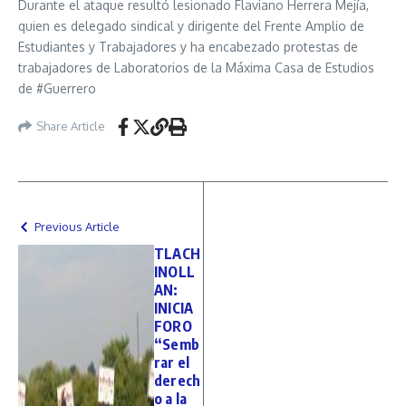
Durante el ataque resultó lesionado Flaviano Herrera Mejía,
quien es delegado sindical y dirigente del Frente Amplio de
Estudiantes y Trabajadores y ha encabezado protestas de
trabajadores de Laboratorios de la Máxima Casa de Estudios
de #Guerrero
Share Article
Previous Article
TLACH
INOLL
AN:
INICIA
FORO
“Semb
rar el
derech
o a la