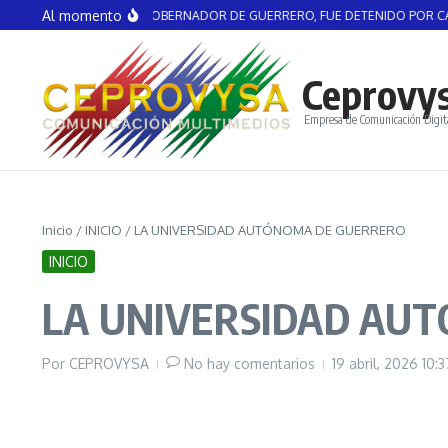
Saltar al contenido
Al momento
GEL AGUIRRE, EX GOBERNADOR DE GUERRERO, FUE DETENIDO POR CASO A
Ceprovy
Empresa de Comunicación Digit
Inicio
/
INICIO
/
LA UNIVERSIDAD AUTÓNOMA DE GUERRERO
INICIO
LA UNIVERSIDAD AU
Por
CEPROVYSA
No hay comentarios
19 abril, 2026
10: