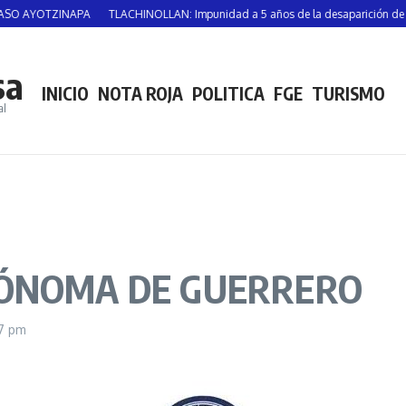
YOTZINAPA
TLACHINOLLAN: Impunidad a 5 años de la desaparición de Vicente
sa
INICIO
NOTA ROJA
POLITICA
FGE
TURISMO
al
TÓNOMA DE GUERRERO
37 pm