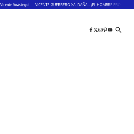
 Suástegui
VICENTE GUERRERO SALDAÑA… ¡EL HOMBRE PROVIDENCIAL!… (D