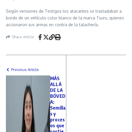
Según versiones de Testigos los atacantes se trasladaban a
bordo de un vehículo color blanco de la marca Tsuru, quienes
accionaron sus armas en contra de la talachería.
Share Article
Previous Article
MÁS
ALLÁ
DE LA
BÓVED
A:
Semilla
s y
proces
os que
sostie