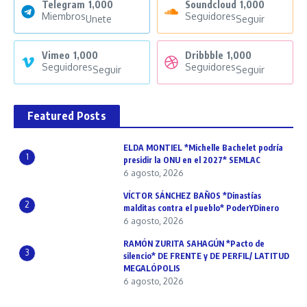
Telegram
1,000
Soundcloud
1,000
Miembros
Seguidores
Unete
Seguir
Vimeo
1,000
Dribbble
1,000
Seguidores
Seguidores
Seguir
Seguir
Featured Posts
ELDA MONTIEL *Michelle Bachelet podría
1
presidir la ONU en el 2027* SEMLAC
6 agosto, 2026
VÍCTOR SÁNCHEZ BAÑOS *Dinastías
2
malditas contra el pueblo* PoderYDinero
6 agosto, 2026
RAMÓN ZURITA SAHAGÚN *Pacto de
3
silencio* DE FRENTE y DE PERFIL/ LATITUD
MEGALÓPOLIS
6 agosto, 2026