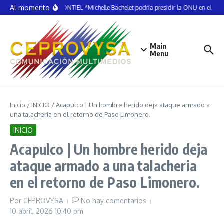
Saltar al contenido
Al momento
ELDA MONTIEL *Michelle Bachelet podría presidir la ONU en el 20
Main
Menu
Inicio
/
INICIO
/
Acapulco | Un hombre herido deja ataque armado a
una talacheria en el retorno de Paso Limonero.
INICIO
Acapulco | Un hombre herido deja
ataque armado a una talacheria
en el retorno de Paso Limonero.
Por
CEPROVYSA
No hay comentarios
10 abril, 2026
10:40 pm