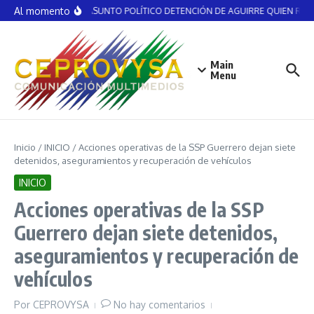
Saltar al contenido
Al momento
NO ES ASUNTO POLÍTICO DETENCIÓN DE AGUIRRE QUIEN RECIB
Main
Menu
Inicio
/
INICIO
/
Acciones operativas de la SSP Guerrero dejan siete
detenidos, aseguramientos y recuperación de vehículos
INICIO
Acciones operativas de la SSP
Guerrero dejan siete detenidos,
aseguramientos y recuperación de
vehículos
Por
CEPROVYSA
No hay comentarios