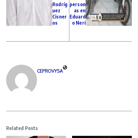
Rodríg
person
uez
as en
Cisner
Eduard
os
o Neri
CEPROVYSA
Related Posts