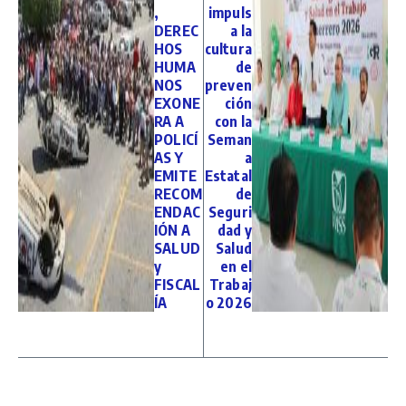
,
impuls
DEREC
a la
HOS
cultura
HUMA
de
NOS
preven
EXONE
ción
RA A
con la
POLICÍ
Seman
AS Y
a
EMITE
Estatal
RECOM
de
ENDAC
Seguri
IÓN A
dad y
SALUD
Salud
y
en el
FISCAL
Trabaj
ÍA
o 2026