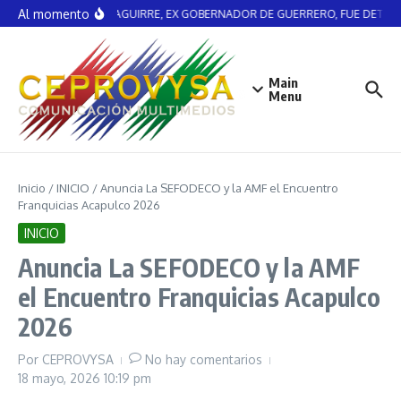
Saltar al contenido
Al momento
ÁNGEL AGUIRRE, EX GOBERNADOR DE GUERRERO, FUE DETENI
Main
Menu
Inicio
/
INICIO
/
Anuncia La SEFODECO y la AMF el Encuentro
Franquicias Acapulco 2026
INICIO
Anuncia La SEFODECO y la AMF
el Encuentro Franquicias Acapulco
2026
Por
CEPROVYSA
No hay comentarios
18 mayo, 2026
10:19 pm