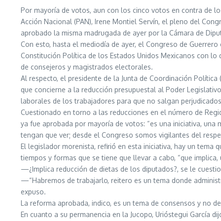
Por mayoría de votos, aun con los cinco votos en contra de los
Acción Nacional (PAN), Irene Montiel Servín, el pleno del Cong
aprobado la misma madrugada de ayer por la Cámara de Diput
Con esto, hasta el mediodía de ayer, el Congreso de Guerrero era
Constitución Política de los Estados Unidos Mexicanos con lo
de consejeros y magistrados electorales.
Al respecto, el presidente de la Junta de Coordinación Polític
que concierne a la reducción presupuestal al Poder Legislativ
laborales de los trabajadores para que no salgan perjudicados
Cuestionado en torno a las reducciones en el número de Regidu
ya fue aprobada por mayoría de votos: “es una iniciativa, una m
tengan que ver; desde el Congreso somos vigilantes del respeto
El legislador morenista, refirió en esta iniciativa, hay un te
tiempos y formas que se tiene que llevar a cabo, “que implica,
—¿Implica reducción de dietas de los diputados?, se le cuesti
—“Habremos de trabajarlo, reitero es un tema donde administra
expuso.
La reforma aprobada, indico, es un tema de consensos y no de 
En cuanto a su permanencia en la Jucopo, Urióstegui García 