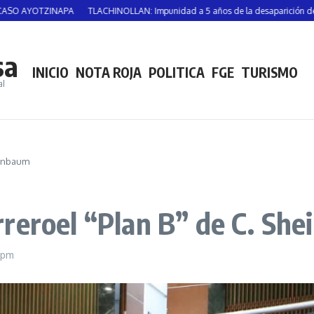
AYOTZINAPA
TLACHINOLLAN: Impunidad a 5 años de la desaparición de Vicent
sa
INICIO
NOTA ROJA
POLITICA
FGE
TURISMO
al
einbaum
reroel “Plan B” de C. Sh
8 pm