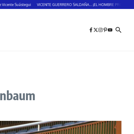
e Suástegui
VICENTE GUERRERO SALDAÑA… ¡EL HOMBRE PROVIDENCIAL!… (
einbaum