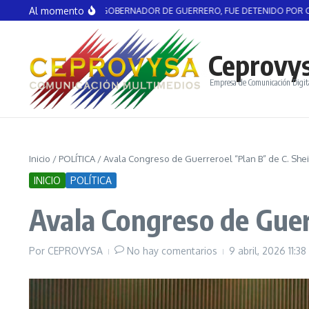
Saltar al contenido
Al momento
NGEL AGUIRRE, EX GOBERNADOR DE GUERRERO, FUE DETENIDO POR CASO 
Ceprovy
Empresa de Comunicación Digit
Inicio
/
POLÍTICA
/
Avala Congreso de Guerreroel “Plan B” de C. Sh
INICIO
POLÍTICA
Avala Congreso de Guer
Por
CEPROVYSA
No hay comentarios
9 abril, 2026
11:3