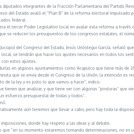
 diputados integrantes de la Fracción Parlamentaria del Partido Revolu
reso del Estado avaló el “Plan B” de la reforma electoral impulsado p
ados federal.
 el tercer Poder Legislativo local en avalar esta reforma a través de l
 que se reducen los presupuestos de los congresos estatales, el núm
a (Jucopo) del Congreso del Estado, Jesús Urióstegui García, señaló qu
o local, se tendrán que hacer los ajustes necesarios en todos los s
 con estos ajustes.
rías en algunos ayuntamientos como Acapulco que tiene más de 20, di
inuta que se envía desde el Congreso de la Unión, la intención es resp
 de la ley y es justo lo que vamos a hacer”, indico.
ma que tienen que analizar, y que tiene ver con algunas “posturas” qu
 un esfuerzo presupuestal de todas y todos”.
onó.
tivamente aún tenemos que llevar a cabo, pero hay toda la disposici
imposiciones, donde hay respeto a las ideas y al debate.
dijo que “en su momento estaremos tomando determinaciones, no es un