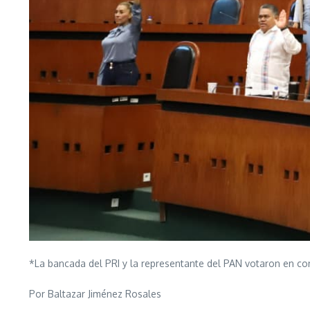
*La bancada del PRI y la representante del PAN votaron en co
Por Baltazar Jiménez Rosales