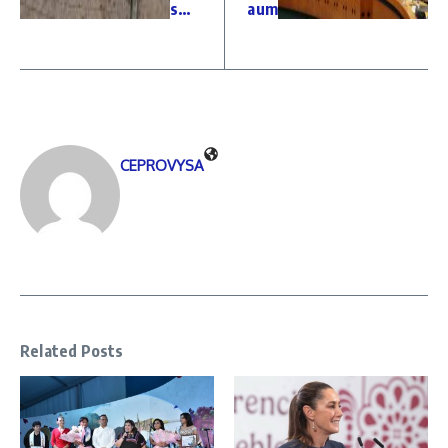
s…
aum
CEPROVYSA
Related Posts