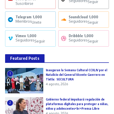
Seguidores
Seguir
Suscribirse
Telegram
1,000
Soundcloud
1,000
Miembros
Seguidores
Unete
Seguir
Vimeo
1,000
Dribbble
1,000
Seguidores
Seguidores
Seguir
Seguir
Featured Posts
Inauguran la Semana Cultural CCXLIV por el
1
Natalicio del General Vicente Guerrero en
Tixtla: SECULTURA
4 agosto, 2026
Gobierno federal impulsará regulación de
2
plataformas digitales para proteger a niñas,
niños y adolescentes<br>Prensa Libre
4 agosto, 2026