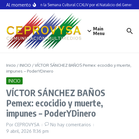
Saltar al contenido
Al momento
Inauguran la Semana Cultural CCXLIV por el Natalicio del General Vi
Main
Menu
Inicio
/
INICIO
/
VÍCTOR SÁNCHEZ BAÑOS Pemex: ecocidio y muerte,
impunes – PoderYDinero
INICIO
VÍCTOR SÁNCHEZ BAÑOS
Pemex: ecocidio y muerte,
impunes – PoderYDinero
Por
CEPROVYSA
No hay comentarios
9 abril, 2026
11:36 pm