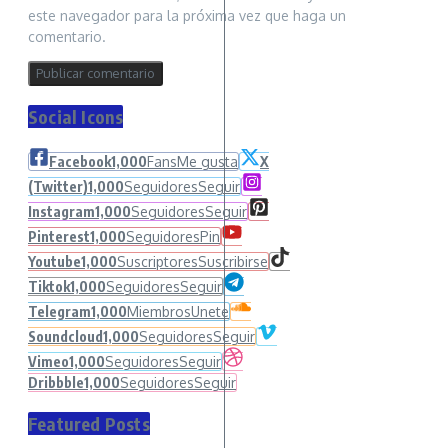
este navegador para la próxima vez que haga un
comentario.
Social Icons
Facebook
1,000
Fans
Me gusta
X
(Twitter)
1,000
Seguidores
Seguir
Instagram
1,000
Seguidores
Seguir
Pinterest
1,000
Seguidores
Pin
Youtube
1,000
Suscriptores
Suscribirse
Tiktok
1,000
Seguidores
Seguir
Telegram
1,000
Miembros
Unete
Soundcloud
1,000
Seguidores
Seguir
Vimeo
1,000
Seguidores
Seguir
Dribbble
1,000
Seguidores
Seguir
Featured Posts