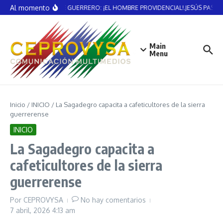
Saltar al contenido
Al momento
VICENTE GUERRERO: ¡EL HOMBRE PROVIDENCIAL!.JESÚS PASTE
Main
Menu
Inicio
/
INICIO
/
La Sagadegro capacita a cafeticultores de la sierra
guerrerense
INICIO
La Sagadegro capacita a
cafeticultores de la sierra
guerrerense
Por
CEPROVYSA
No hay comentarios
7 abril, 2026
4:13 am