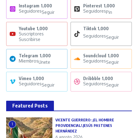
Instagram
1,000
Pinterest
1,000
Seguidores
Seguidores
Seguir
Pin
Youtube
1,000
Tiktok
1,000
Suscriptores
Seguidores
Seguir
Suscribirse
Telegram
1,000
Soundcloud
1,000
Miembros
Seguidores
Unete
Seguir
Vimeo
1,000
Dribbble
1,000
Seguidores
Seguidores
Seguir
Seguir
Featured Posts
VICENTE GUERRERO: ¡EL HOMBRE
1
PROVIDENCIAL!.JESÚS PASTENES
HERNÁNDEZ
6 agosto, 2026