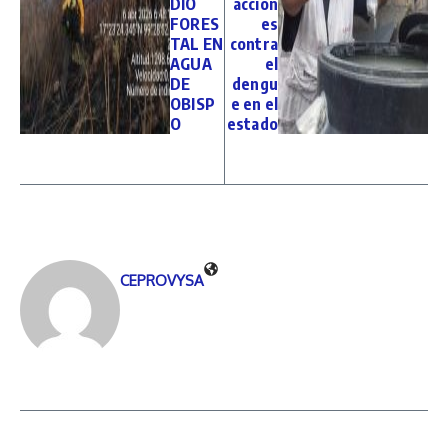
DIO
accion
FORES
es
TAL EN
contra
AGUA
el
DE
dengu
OBISP
e en el
O
estado
CEPROVYSA