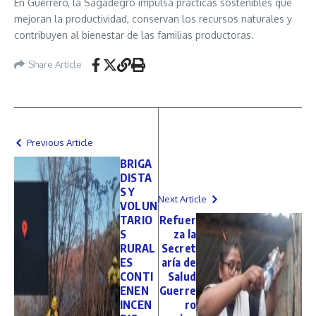
En Guerrero, la Sagadegro impulsa prácticas sostenibles que
mejoran la productividad, conservan los recursos naturales y
contribuyen al bienestar de las familias productoras.
Share Article
Previous Article
BRIGA
DISTA
S Y
Next Article
VOLUN
TARIO
Refuer
S
za la
RURAL
Secret
ES
aría de
CONTI
Salud
ENEN
Guerre
INCEN
ro