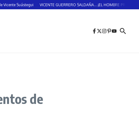
uástegui
VICENTE GUERRERO SALDAÑA… ¡EL HOMBRE PROVIDENCIAL!… (DO
entos de