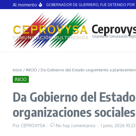
Saltar al contenido
Al momento
EL AGUIRRE, EX GOBERNADOR DE GUERRERO, FUE DETENIDO POR CASO AYO
Ceprovy
Empresa de Comunicación Digit
Inicio
/
INICIO
/
Da Gobierno del Estado seguimiento a planteamient
INICIO
Da Gobierno del Estado
organizaciones sociale
Por
CEPROVYSA
No hay comentarios
1 junio, 2026
10:2