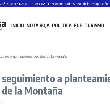
TZINAPA
TLACHINOLLAN: Impunidad a 5 años de la desaparición de Vicente S
sa
INICIO
NOTA ROJA
POLITICA
FGE
TURISMO
al
os de organizaciones sociales de la Montaña
 seguimiento a planteami
s de la Montaña
3 pm