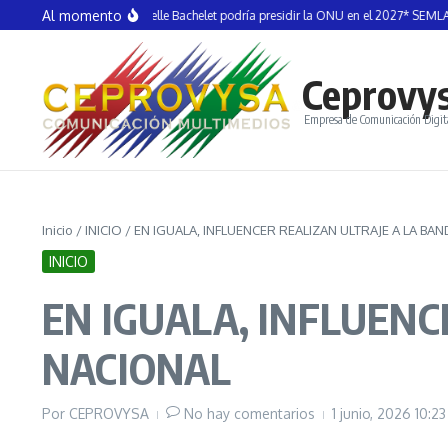
Saltar al contenido
Al momento
A MONTIEL *Michelle Bachelet podría presidir la ONU en el 2027* SEMLAC
VÍ
Ceprovy
Empresa de Comunicación Digit
Inicio
/
INICIO
/
EN IGUALA, INFLUENCER REALIZAN ULTRAJE A LA BA
INICIO
EN IGUALA, INFLUENC
NACIONAL
Por
CEPROVYSA
No hay comentarios
1 junio, 2026
10:2