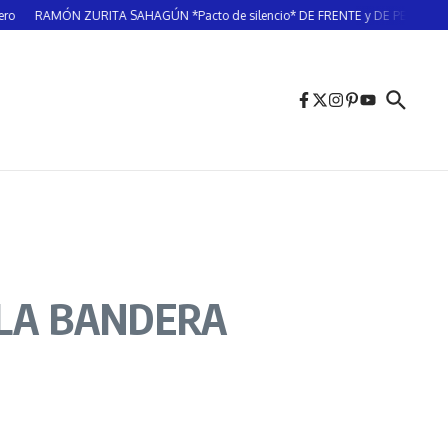
MÓN ZURITA SAHAGÚN *Pacto de silencio* DE FRENTE y DE PERFIL/ LATITUD
 LA BANDERA