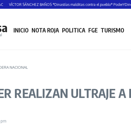
CTOR SÁNCHEZ BAÑOS *Dinastías malditas contra el pueblo* PoderYDinero
RA
sa
INICIO
NOTA ROJA
POLITICA
FGE
TURISMO
al
NDERA NACIONAL
ER REALIZAN ULTRAJE A
3 pm