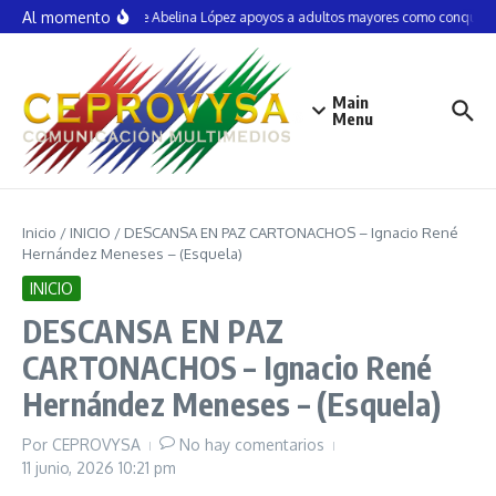
Saltar al contenido
Al momento
Defiende Abelina López apoyos a adultos mayores como conquista 
Main
Menu
Inicio
/
INICIO
/
DESCANSA EN PAZ CARTONACHOS – Ignacio René
Hernández Meneses – (Esquela)
INICIO
DESCANSA EN PAZ
CARTONACHOS – Ignacio René
Hernández Meneses – (Esquela)
Por
CEPROVYSA
No hay comentarios
11 junio, 2026
10:21 pm