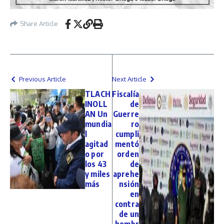
Share Article
Previous Article
Next Article
TLACH
Fiscalía
INOLL
de
AN Un
Guerre
mundia
ro
l
cumpli
agitad
mentó
o por
orden
los 43
de
y miles
aprehe
más
nsión
en
contra
de un
hombr