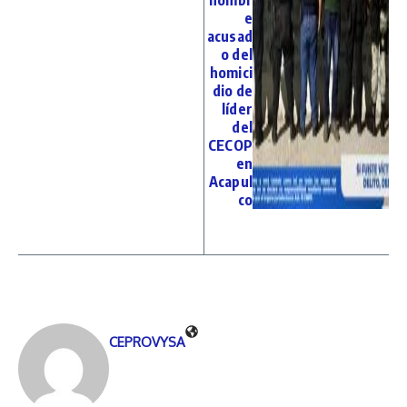
e
acusad
o del
homici
dio de
líder
del
CECOP
en
Acapul
co
CEPROVYSA