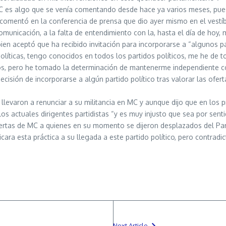
C es algo que se venía comentando desde hace ya varios meses, pues
o comentó en la conferencia de prensa que dio ayer mismo en el vestí
municación, a la falta de entendimiento con la, hasta el día de hoy,
i bien aceptó que ha recibido invitación para incorporarse a “algunos
íticas, tengo conocidos en todos los partidos políticos, me he de t
idos, pero he tomado la determinación de mantenerme independiente c
sión de incorporarse a algún partido político tras valorar las ofert
levaron a renunciar a su militancia en MC y aunque dijo que en los p
os actuales dirigentes partidistas “y es muy injusto que sea por sent
ertas de MC a quienes en su momento se dijeron desplazados del Partid
cara esta práctica a su llegada a este partido político, pero contrad
Next Article