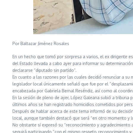
Por Baltazar Jiménez Rosales
En un hecho que tomó por sorpresa a varios, el ex dirigente e
del Estado llevada a cabo ayer para informar su determinación d
declararse “diputado sin partido”.
En cuanto a las razones por las cuales decidió renunciar a su
legislador local únicamente señaló que fue por el “desplazamie
encabezada por Gabriela Bernal Reséndiz, así como al coordina
En la sesión de pleno de ayer, López Galeana subió a tribuna 
últimos años se han registrado homicidios cometidos por perso
Después de hablar acerca de este tema informó de su decisión 
local, aunque también destacó que será “en otro momento y lu
No obstante sí expresó su “reconocimiento y agradecimiento a l
seguirá participando “con el mismo respeto, reconocimiento y 