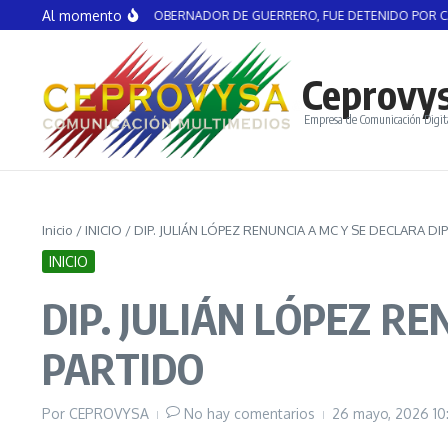
Saltar al contenido
Al momento
EL AGUIRRE, EX GOBERNADOR DE GUERRERO, FUE DETENIDO POR CASO AYO
Ceprovy
Empresa de Comunicación Digit
Inicio
/
INICIO
/
DIP. JULIÁN LÓPEZ RENUNCIA A MC Y SE DECLARA D
INICIO
DIP. JULIÁN LÓPEZ R
PARTIDO
Por
CEPROVYSA
No hay comentarios
26 mayo, 2026
10