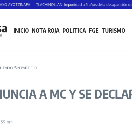
TZINAPA
TLACHINOLLAN: Impunidad a 5 años de la desaparición de Vicente S
sa
INICIO
NOTA ROJA
POLITICA
FGE
TURISMO
al
IPUTADO SIN PARTIDO
ENUNCIA A MC Y SE DECL
:59 pm