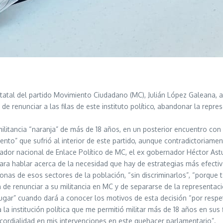
statal del partido Movimiento Ciudadano (MC), Julián López Galeana, 
e renunciar a las filas de este instituto político, abandonar la repres
 militancia “naranja” de más de 18 años, en un posterior encuentro co
nto” que sufrió al interior de este partido, aunque contradictoriamen
dor nacional de Enlace Político de MC, el ex gobernador Héctor Astu
para hablar acerca de la necesidad que hay de estrategias más efecti
nas de esos sectores de la población, “sin discriminarlos”, “porque 
de renunciar a su militancia en MC y de separarse de la representació
gar” cuando dará a conocer los motivos de esta decisión “por respet
a institución política que me permitió militar más de 18 años en sus
cordialidad en mis intervenciones en este quehacer parlamentario”.