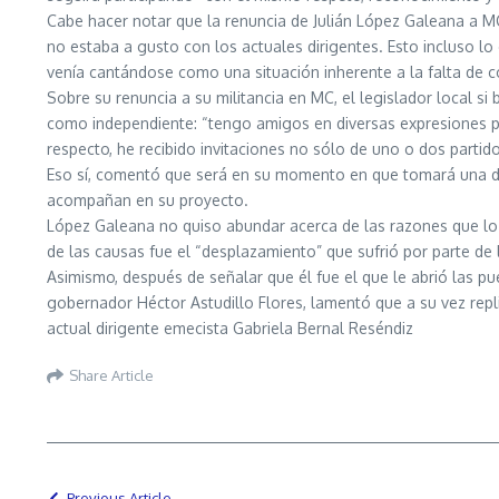
Cabe hacer notar que la renuncia de Julián López Galeana a M
no estaba a gusto con los actuales dirigentes. Esto incluso l
venía cantándose como una situación inherente a la falta de co
Sobre su renuncia a su militancia en MC, el legislador local s
como independiente: “tengo amigos en diversas expresiones pol
respecto, he recibido invitaciones no sólo de uno o dos part
Eso sí, comentó que será en su momento en que tomará una deci
acompañan en su proyecto.
López Galeana no quiso abundar acerca de las razones que lo l
de las causas fue el “desplazamiento” que sufrió por parte de l
Asimismo, después de señalar que él fue el que le abrió las pu
gobernador Héctor Astudillo Flores, lamentó que a su vez repli
actual dirigente emecista Gabriela Bernal Reséndiz
Share Article
Previous Article