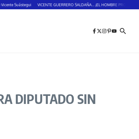
uástegui
VICENTE GUERRERO SALDAÑA… ¡EL HOMBRE PROVIDENCIAL!… (DO
ARA DIPUTADO SIN