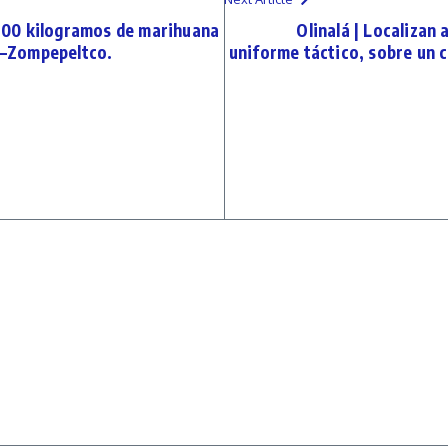
l 100 kilogramos de marihuana
Olinalá | Localizan
lá–Zompepeltco.
uniforme táctico, sobre un c