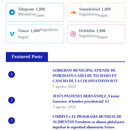
Telegram
1,000
Soundcloud
1,000
Miembros
Seguidores
Unete
Seguir
Seguidores
Vimeo
1,000
Dribbble
1,000
Seguidores
Seguir
Seguir
Featured Posts
GOBIERNO MUNICIPAL ATIENDE DE
1
INMEDIATO CAÍDA DE TECHADO EN
CANCHA DE LA COLONIA INFONAVIT
7 agosto, 2026
JESÚS PASTENES HERNÁNDEZ ¡Vicente
2
Guerrero: el hombre providencial! 3/3
7 agosto, 2026
CIMMYT y EL PROGRAMA MUNDIAL DE
3
ALIMENTOS Fortalecen su alianza global para
impulsar la seguridad alimentaria Arturo