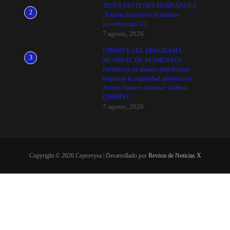
JESÚS PASTENES HERNÁNDEZ
2
¡Vicente Guerrero: el hombre
providencial! 3/3
7 agosto, 2026
CIMMYT y EL PROGRAMA
3
MUNDIAL DE ALIMENTOS
Fortalecen su alianza global para
impulsar la seguridad alimentaria
Arturo Andrés Almenar Guillen/
CIMMYT
7 agosto, 2026
Copyright © 2026 Ceprovysa | Desarrollado por
Revista de Noticias X