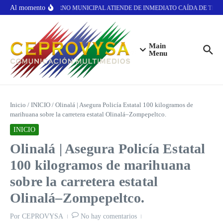
Saltar al contenido
Al momento
GOBIERNO MUNICIPAL ATIENDE DE INMEDIATO CAÍDA DE TECH
Main
Menu
Inicio
/
INICIO
/
Olinalá | Asegura Policía Estatal 100 kilogramos de
marihuana sobre la carretera estatal Olinalá–Zompepeltco.
INICIO
Olinalá | Asegura Policía Estatal
100 kilogramos de marihuana
sobre la carretera estatal
Olinalá–Zompepeltco.
Por
CEPROVYSA
No hay comentarios