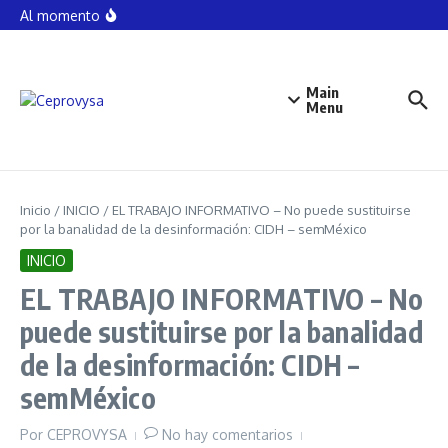
#FGEGuerrero logra sentencia de 10 años de prisión
Saltar al contenido
Al momento
por violación equiparada en Acapulco.
Detienen a siete personas armadas en Santa Bárbara,
pertenecientes al grupo armado que opera en la zona
de xaltianguis hasta los pueblos santos zona serrana
de #Chilpancingo
Main
VÍCTOR SÁNCHEZ BAÑOS UNAM alejada de la
universalidad PoderYDinero
Menu
Inicio
/
INICIO
/
EL TRABAJO INFORMATIVO – No puede sustituirse
por la banalidad de la desinformación: CIDH – semMéxico
INICIO
EL TRABAJO INFORMATIVO – No
puede sustituirse por la banalidad
de la desinformación: CIDH –
semMéxico
Por
CEPROVYSA
No hay comentarios