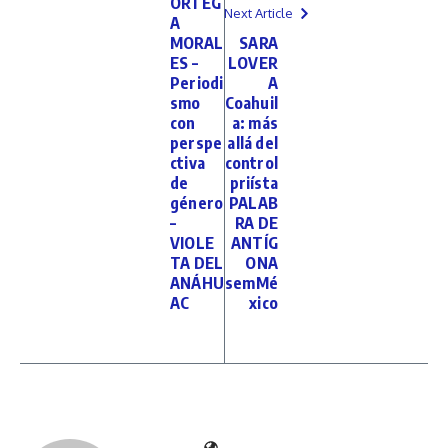
ORTEG
Next Article
A
MORAL
SARA
ES –
LOVER
Periodi
A
smo
Coahuil
con
a: más
perspe
allá del
ctiva
control
de
priísta
género
PALAB
–
RA DE
VIOLE
ANTÍG
TA DEL
ONA
ANÁHU
semMé
AC
xico