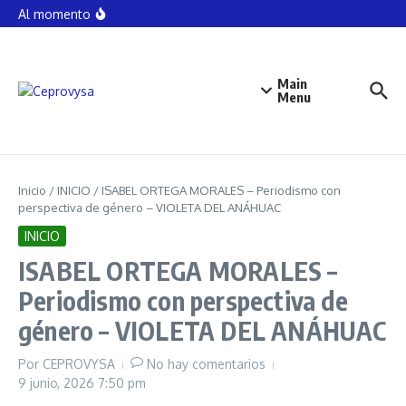
#FGEGuerrero logra sentencia de 10 años de prisión
Saltar al contenido
Al momento
por violación equiparada en Acapulco.
Detienen a siete personas armadas en Santa Bárbara,
pertenecientes al grupo armado que opera en la zona
de xaltianguis hasta los pueblos santos zona serrana
de #Chilpancingo
Main
VÍCTOR SÁNCHEZ BAÑOS UNAM alejada de la
universalidad PoderYDinero
Menu
Inicio
/
INICIO
/
ISABEL ORTEGA MORALES – Periodismo con
perspectiva de género – VIOLETA DEL ANÁHUAC
INICIO
ISABEL ORTEGA MORALES –
Periodismo con perspectiva de
género – VIOLETA DEL ANÁHUAC
Por
CEPROVYSA
No hay comentarios
9 junio, 2026
7:50 pm