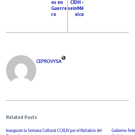
os en
CIDH –
Guerre
semMé
ro
xico
CEPROVYSA
Related Posts
Inauguran la Semana Cultural CCXLIV por el Natalicio del
Gobierno fede