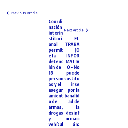
Previous Article
Coordi
nación
Next Article
interin
stituci
EL
onal
TRABA
permit
JO
e la
INFOR
detenc
MATIV
ión de
O – No
18
puede
person
sustitu
as y el
irse
asegur
por la
amient
banalid
o de
ad de
armas,
la
drogas
desinf
y
ormaci
vehícul
ón: