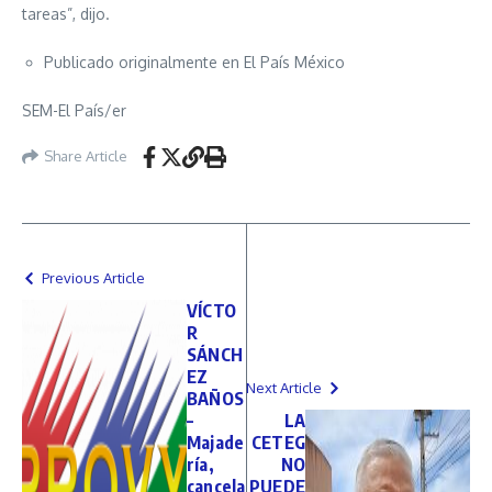
tareas”, dijo.
Publicado originalmente en El País México
SEM-El País/er
Share Article
Previous Article
VÍCTO
R
SÁNCH
EZ
Next Article
BAÑOS
–
LA
Majade
CETEG
ría,
NO
cancela
PUEDE