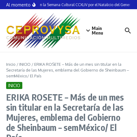
Saltar al contenido
Al momento
Inauguran la Semana Cultural CCXLIV por el Natalicio del General V
Main
Menu
Inicio
/
INICIO
/
ERIKA ROSETE – Más de un mes sin titular en la
Secretaría de las Mujeres, emblema del Gobierno de Sheinbaum –
semMéxico/ El País
INICIO
ERIKA ROSETE – Más de un mes
sin titular en la Secretaría de las
Mujeres, emblema del Gobierno
de Sheinbaum – semMéxico/ El