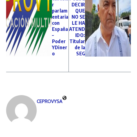
r
DECIR
parlam
QUE
entaria
NO SE
con
LE HA
España
ATEND
–
IDO:
Poder
Titular
YDiner
de la
o
SEG
CEPROVYSA