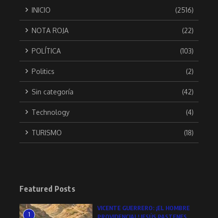
INICIO
(2516)
NOTA ROJA
(22)
POLÍTICA
(103)
Politics
(2)
Sin categoría
(42)
Technology
(4)
TURISMO
(18)
Featured Posts
VICENTE GUERRERO: ¡EL HOMBRE
1
PROVIDENCIAL!.JESÚS PASTENES