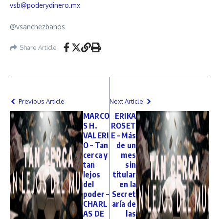
vsb@poderydinero.mx
@vsanchezbanos
Share Article
Previous Article
Next Article
MARCO
ERIKA
S H.
ROSET
VALERI
E – Más
O – Tan
de un
cerca y
mes
tan
sin
lejos
titular
del
en la
poder –
Secret
CHARL
aría de
AS DE
las