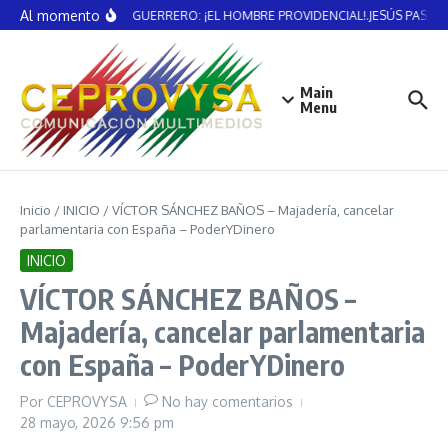
Saltar al contenido
Al momento
VICENTE GUERRERO: ¡EL HOMBRE PROVIDENCIAL!.JESÚS PASTE
Main
Menu
Inicio
/
INICIO
/
VÍCTOR SÁNCHEZ BAÑOS – Majadería, cancelar
parlamentaria con España – PoderYDinero
INICIO
VÍCTOR SÁNCHEZ BAÑOS –
Majadería, cancelar parlamentaria
con España – PoderYDinero
Por
CEPROVYSA
No hay comentarios
28 mayo, 2026
9:56 pm