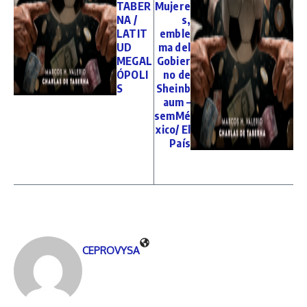
TABER
Mujere
NA /
s,
LATIT
emble
UD
ma del
MEGAL
Gobier
ÓPOLI
no de
S
Sheinb
aum –
semMé
xico/ El
País
CEPROVYSA